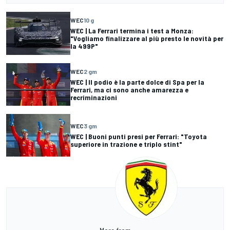
WEC
10 g
WEC | La Ferrari termina i test a Monza:
"Vogliamo finalizzare al più presto le novità per
la 499P"
WEC
2 gm
WEC | Il podio è la parte dolce di Spa per la
Ferrari, ma ci sono anche amarezza e
recriminazioni
WEC
3 gm
WEC | Buoni punti presi per Ferrari: "Toyota
superiore in trazione e triplo stint"