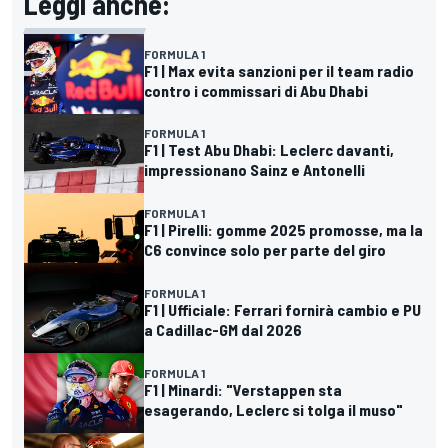
Leggi anche:
FORMULA 1
F1 | Max evita sanzioni per il team radio
contro i commissari di Abu Dhabi
FORMULA 1
F1 | Test Abu Dhabi: Leclerc davanti,
impressionano Sainz e Antonelli
FORMULA 1
F1 | Pirelli: gomme 2025 promosse, ma la
C6 convince solo per parte del giro
FORMULA 1
F1 | Ufficiale: Ferrari fornirà cambio e PU
a Cadillac-GM dal 2026
FORMULA 1
F1 | Minardi: "Verstappen sta
esagerando, Leclerc si tolga il muso"