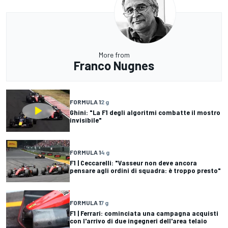
More from
Franco Nugnes
FORMULA 1
2 g
Ghini: "La F1 degli algoritmi combatte il mostro
invisibile"
FORMULA 1
4 g
F1 | Ceccarelli: "Vasseur non deve ancora
pensare agli ordini di squadra: è troppo presto"
FORMULA 1
7 g
F1 | Ferrari: cominciata una campagna acquisti
con l'arrivo di due ingegneri dell'area telaio