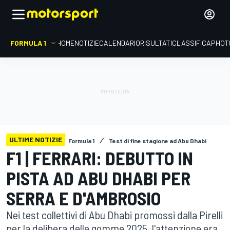
FORMULA 1
HOME
NOTIZIE
CALENDARIO
RISULTATI
CLASSIFICA
PHOT
ULTIME NOTIZIE
Formula 1
Test di fine stagione ad Abu Dhabi
F1 | FERRARI: DEBUTTO IN
PISTA AD ABU DHABI PER
SERRA E D'AMBROSIO
Nei test collettivi di Abu Dhabi promossi dalla Pirelli
per la delibera delle gomme 2025, l'attenzione era