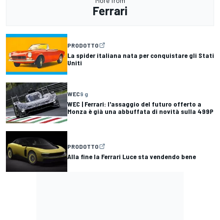
More from
Ferrari
PRODOTTO
La spider italiana nata per conquistare gli Stati
Uniti
WEC
9 g
WEC | Ferrari: l'assaggio del futuro offerto a
Monza è già una abbuffata di novità sulla 499P
PRODOTTO
Alla fine la Ferrari Luce sta vendendo bene