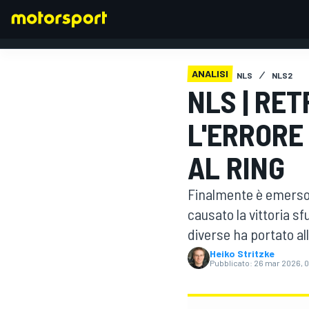
ANALISI
NLS
NLS2
NLS | RE
FORMULA 1
L'ERRORE
AL RING
Finalmente è emerso
causato la vittoria s
diverse ha portato all
Heiko Stritzke
Pubblicato:
26 mar 2026, 0