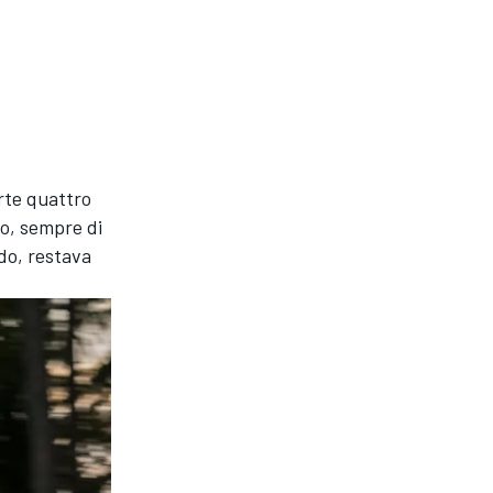
rte quattro
no, sempre di
odo, restava