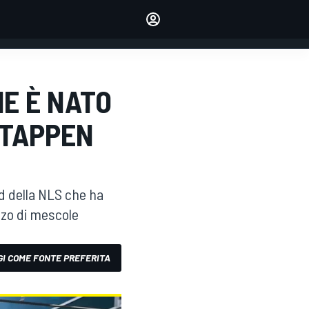
dei tuoi piloti preferiti
Fai sentire la tua voce
commentando l'articolo
ACCEDI
EDIZIONE
E È NATO
ITALIA
STAPPEN
 della NLS che ha
izzo di mescole
I COME FONTE PREFERITA