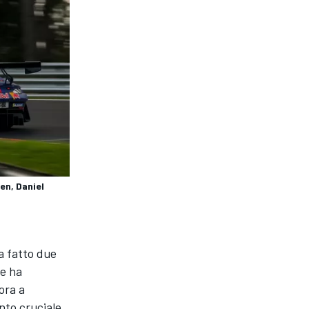
n, Daniel
a fatto due
te ha
ora a
unto cruciale