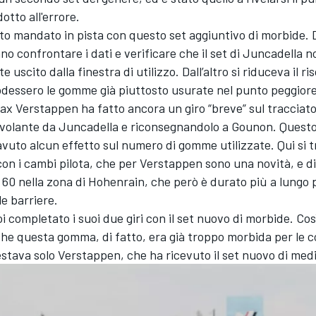
otto all'errore.
o mandato in pista con questo set aggiuntivo di morbide. 
ano confrontare i dati e verificare che il set di Juncadella n
uscito dalla finestra di utilizzo. Dall’altro si riduceva il ri
dessero le gomme già piuttosto usurate nel punto peggiore 
x Verstappen ha fatto ancora un giro “breve” sul tracciat
 volante da Juncadella e riconsegnandolo a Gounon. Quest
vuto alcun effetto sul numero di gomme utilizzate. Qui si t
con i cambi pilota, che per Verstappen sono una novità, e d
 60 nella zona di Hohenrain, che però è durato più a lungo p
le barriere.
 completato i suoi due giri con il set nuovo di morbide. Così
e questa gomma, di fatto, era già troppo morbida per le co
stava solo Verstappen, che ha ricevuto il set nuovo di medi