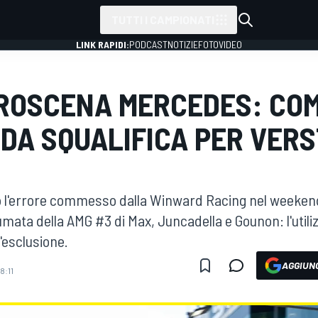
TUTTI I CAMPIONATI
LINK RAPIDI:
PODCAST
NOTIZIE
FOTO
VIDEO
TROSCENA MERCEDES: COM
 DA SQUALIFICA PER VER
 l'errore commesso dalla Winward Racing nel weekend
fumata della AMG #3 di Max, Juncadella e Gounon: l'util
'esclusione.
AGGIUNG
8:11