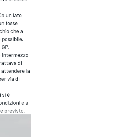
Da un lato
on fosse
schio che a
possibile.
o GP,
o intermezzo
rattava di
i attendere la
er via di
 si è
ndizioni e a
e previsto.