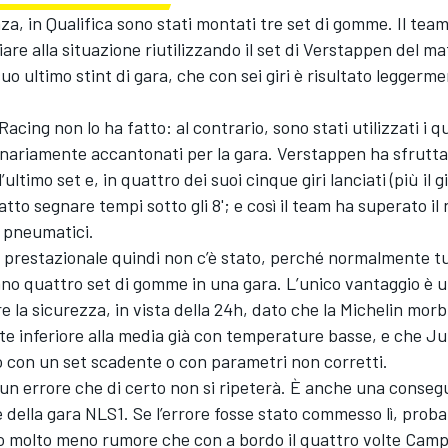
a, in Qualifica sono stati montati tre set di gomme. Il tea
are alla situazione riutilizzando il set di Verstappen del ma
uo ultimo stint di gara, che con sei giri è risultato leggerm
cing non lo ha fatto: al contrario, sono stati utilizzati i q
nariamente accantonati per la gara. Verstappen ha sfruttat
ultimo set e, in quattro dei suoi cinque giri lanciati (più il g
fatto segnare tempi sotto gli 8'; e così il team ha superato i
i pneumatici.
prestazionale quindi non c’è stato, perché normalmente tu
o quattro set di gomme in una gara. L’unico vantaggio è 
re la sicurezza, in vista della 24h, dato che la Michelin morb
te inferiore alla media già con temperature basse, e che J
 con un set scadente o con parametri non corretti.
un errore che di certo non si ripeterà. È anche una conseg
 della gara NLS1. Se l’errore fosse stato commesso lì, prob
o molto meno rumore che con a bordo il quattro volte Camp