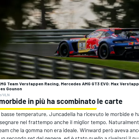
MG Team Verstappen Racing, Mercedes AMG GT3 EVO: Max Verstappe
les Gounon
ke/VLN
 morbide in più ha scombinato le carte
e basse temperature, Juncadella ha ricevuto le morbide e h
 segnare nel frattempo anche il miglior tempo. Naturalmen
 team che la gomma non era ideale. Winward però aveva anc
un secondo set del genere, ed è stato quello a rivelarsi il p