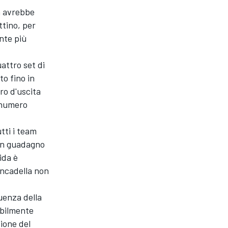
m avrebbe
ttino, per
ente più
uattro set di
o fino in
iro d'uscita
l numero
tti i team
un guadagno
ida è
uncadella non
uenza della
abilmente
ione del