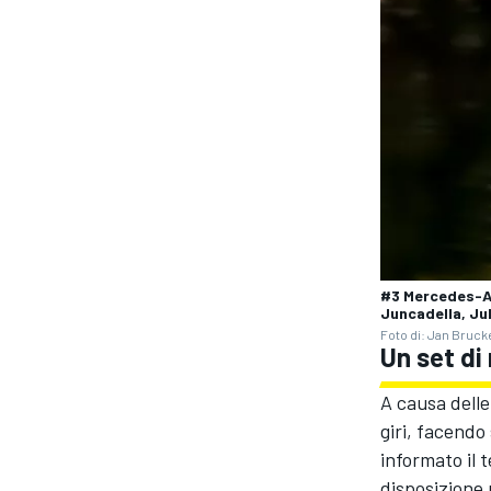
#3 Mercedes-A
Juncadella, Ju
Foto di: Jan Bruc
Un set di
ENDURANCE/GT
A causa dell
giri, facendo
informato il
disposizione 