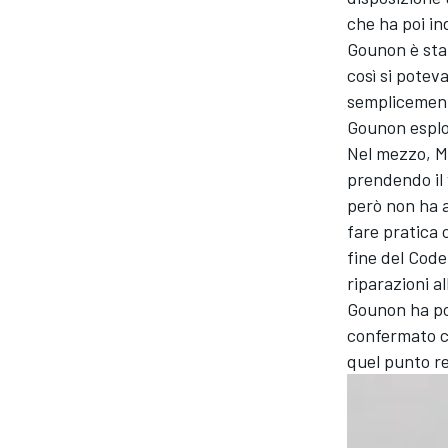
che ha poi ind
Gounon è stat
così si potev
semplicemente 
Gounon esplo
Nel mezzo, Ma
prendendo il
però non ha a
fare pratica 
fine del Code
riparazioni al
Gounon ha poi
confermato ch
quel punto re
MONOMARCA