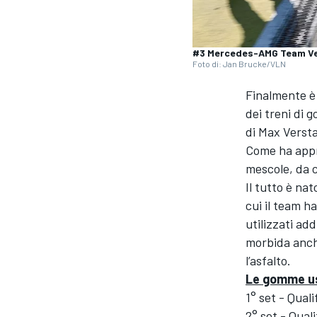
#3 Mercedes-AMG Team Ver
Foto di: Jan Brucke/VLN
Finalmente è
dei treni di 
di Max Verst
Come ha appr
mescole, da cu
Il tutto è na
cui il team h
utilizzati ad
morbida anche
l’asfalto.
Le gomme u
1° set - Qual
MONOPOSTO
2° set - Qual