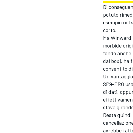
Di conseguenz
potuto rimedi
esempio nel s
corto.
Ma Winward Ra
morbide origi
fondo anche l’
dai box), ha 
consentito d
Un vantaggio 
SP9-PRO usan
di dati, oppu
effettivamen
stava girando
Resta quindi 
cancellazione
avrebbe fatt