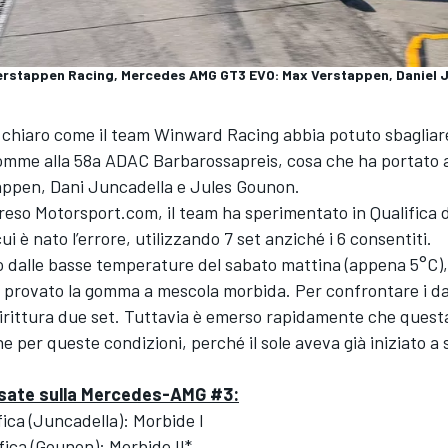
stappen Racing, Mercedes AMG GT3 EVO: Max Verstappen, Daniel J
 chiaro come il team Winward Racing abbia potuto sbagliare
gomme alla 58a ADAC Barbarossapreis, cosa che ha portato al
appen, Dani Juncadella e Jules Gounon.
eso Motorsport.com, il team ha sperimentato in Qualifica 
i è nato l’errore, utilizzando 7 set anziché i 6 consentiti.
to dalle basse temperature del sabato mattina (appena 5°C)
a provato la gomma a mescola morbida. Per confrontare i da
dirittura due set. Tuttavia è emerso rapidamente che quest
 per queste condizioni, perché il sole aveva già iniziato a 
sate sulla Mercedes-AMG #3:
ifica (Juncadella): Morbide I
ifica (Gounon): Morbide II*