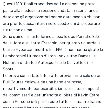
Questi 180' finali erano riservati a chi non ha preso
parte alla medesima sessione andata in scena lunedì,
dato che gli organizzatori hanno dato modo a chi non
era pronto causa ritardi nelle spedizioni di preparare
tutto con calma.
Sono quindi rimaste ferme ai box le due Porsche 963
della Jota e la
Isotta Fraschini
per quanto riguarda la
Classe Hypercar, mentre in LMGT3 non hanno girato le
Lamborghini Huracan di
Iron Lynx
e Iron Dames, le
McLaren di
United Autosports
e le Corvette di
TF
Sport
.
Le prove sono state interrotte brevemente solo da un
Full Course Yellow e da una bandiera rossa,
rispettivamente per esercitazioni sui sistemi imposti
dai commissari e per un'uscita di pista di Kévin Estre
con la Porsche #6; per il resto tutte le squadre hanno
continuato il lavoro di messa a punto svolgendo