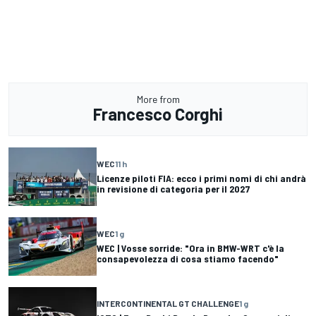
More from
Francesco Corghi
WEC
11 h
Licenze piloti FIA: ecco i primi nomi di chi andrà
in revisione di categoria per il 2027
WEC
1 g
WEC | Vosse sorride: "Ora in BMW-WRT c'è la
consapevolezza di cosa stiamo facendo"
INTERCONTINENTAL GT CHALLENGE
1 g