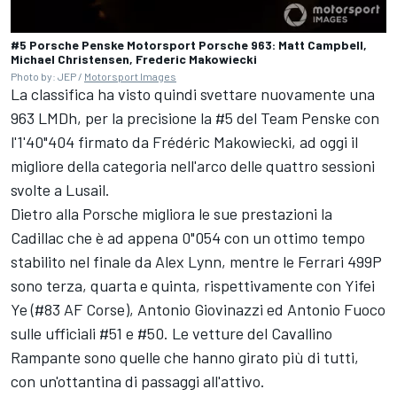
#5 Porsche Penske Motorsport Porsche 963: Matt Campbell,
Michael Christensen, Frederic Makowiecki
Photo by: JEP /
Motorsport Images
La classifica ha visto quindi svettare nuovamente una
963 LMDh, per la precisione la #5 del Team Penske con
l'1'40"404 firmato da
Frédéric Makowiecki
, ad oggi il
migliore della categoria nell'arco delle quattro sessioni
svolte a Lusail.
Dietro alla Porsche migliora le sue prestazioni la
Cadillac che è ad appena 0"054 con un ottimo tempo
stabilito nel finale da
Alex Lynn
, mentre le
Ferrari
499P
sono terza, quarta e quinta, rispettivamente con Yifei
Ye (#83
AF Corse
),
Antonio Giovinazzi
ed
Antonio Fuoco
sulle ufficiali #51 e #50. Le vetture del Cavallino
Rampante sono quelle che hanno girato più di tutti,
con un'ottantina di passaggi all'attivo.