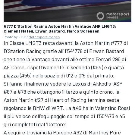
#777 D'Station Racing Aston Martin Vantage AMR LMGT3:
Clement Mateu, Erwan Bastard, Marco Sorensen
Photo by: JEP /
Motorsport Images
In Classe LMGT3 resta davanti la Aston Martin #777 di
D'
Station Racing
grazie all'1'54"778 di Erwan Bastard
che tiene la Vantage davanti alle ottime Ferrari 296 di
AF Corse, rispettivamente in seconda (#54) e quarta
piazza (#55) nello spazio di 0"2 e 0"5 dal primato.
Si fanno finalmente vedere le Lexus di Akkodis-ASP
#87 e #78 che ottengono il terzo e quinto crono, la
Aston Martin #27 di Heart of Racing termina sesta
regolando le BMW di WRT. La #46 ha in
Valentino Rossi
il più veloce dell'equipaggio col tempo di 1'55"473 e 45
giri completati dal 'Dottore'.
A seguire troviamo la Porsche #92 di Manthey Pure