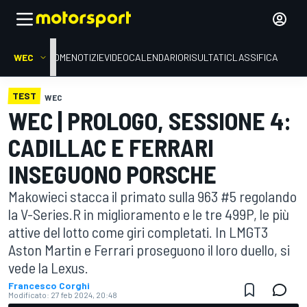
WEC
HOME
NOTIZIE
VIDEO
CALENDARIO
RISULTATI
CLASSIFICA
TEST
WEC
WEC | PROLOGO, SESSIONE 4:
CADILLAC E FERRARI
INSEGUONO PORSCHE
Makowieci stacca il primato sulla 963 #5 regolando
la V-Series.R in miglioramento e le tre 499P, le più
attive del lotto come giri completati. In LMGT3
Aston Martin e Ferrari proseguono il loro duello, si
vede la Lexus.
Francesco Corghi
Modificato:
27 feb 2024, 20:48