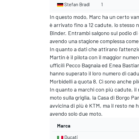
Stefan Bradl
1
In questo modo, Marc ha un certo va
è arrivato fino a 12 cadute, lo stess
Binder
. Entrambi salgono sul podio di
avendo una stagione complessa com
In quanto a dati che attirano l’attenzi
Martin
è il pilota con il maggior numer
ufficili Pecco Bagnaia ed
Enea Bastian
hanno superato il loro numero di cadu
Morbidelli
a quota 8. Ci sono anche pi
In quanto a marchi con più cadute, il
moto sulla griglia, la Casa di Borgo P
avvicina di più è KTM, ma il resto ne 
avendo solo due moto.
Marca
Ducati