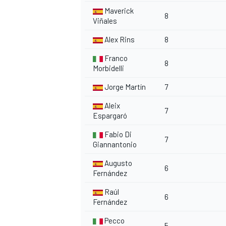
Maverick
8
Viñales
Alex Rins
8
Franco
8
Morbidelli
Jorge Martín
7
Aleix
7
Espargaró
Fabio Di
7
Giannantonio
Augusto
6
Fernández
Raúl
MONOMARCA
6
Fernández
Pecco
5