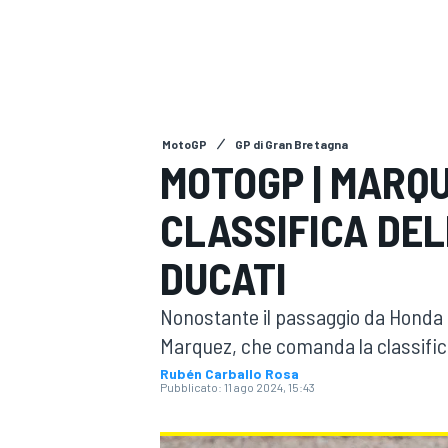
MOTOGP
WEC
MotoGP
GP di Gran Bretagna
MOTOGP | MARQ
CLASSIFICA DE
WRC
DUCATI
Nonostante il passaggio da Honda 
Marquez, che comanda la classifica
Rubén Carballo Rosa
Pubblicato:
11 ago 2024, 15:43