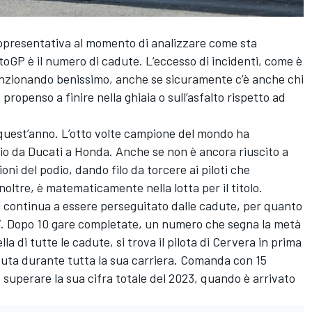
rappresentativa al momento di analizzare come sta
toGP è il numero di cadute. L’eccesso di incidenti, come è
funzionando benissimo, anche se sicuramente c’è anche chi
ropenso a finire nella ghiaia o sull’asfalto rispetto ad
uest’anno. L’otto volte campione del mondo ha
gio da Ducati a Honda. Anche se non è ancora riuscito a
oni del podio, dando filo da torcere ai piloti che
ltre, è matematicamente nella lotta per il titolo.
ni continua a essere perseguitato dalle cadute, per quanto
3V. Dopo 10 gare completate, un numero che segna la metà
lla di tutte le cadute, si trova il pilota di Cervera in prima
tuta durante tutta la sua carriera. Comanda con 15
superare la sua cifra totale del 2023, quando è arrivato