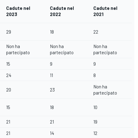
Cadute nel
Cadute nel
Cadute nel
2023
2022
2021
29
18
22
Non ha
Non ha
Non ha
partecipato
partecipato
partecipato
15
9
9
24
11
8
Non ha
20
23
partecipato
15
18
10
21
21
19
21
14
12