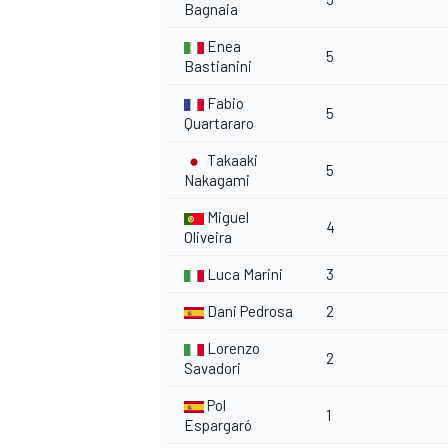
Bagnaia
Enea
5
Bastianini
Fabio
5
Quartararo
Takaaki
5
Nakagami
Miguel
4
Oliveira
Luca Marini
3
Dani Pedrosa
2
Lorenzo
2
Savadori
RALLY
Pol
1
Espargaró