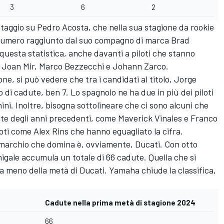
3
6
2
ntaggio su
Pedro Acosta
, che nella sua stagione da rookie
o numero raggiunto dal suo compagno di marca
Brad
 questa statistica, anche davanti a piloti che stanno
e
Joan Mir
,
Marco Bezzecchi
e
Johann Zarco
.
one, si può vedere che tra i candidati al titolo,
Jorge
o di cadute, ben 7. Lo spagnolo ne ha due in più dei piloti
ini
. Inoltre, bisogna sottolineare che ci sono alcuni che
te degli anni precedenti, come Maverick Vinales e
Franco
loti come
Alex Rins
che hanno eguagliato la cifra.
 marchio che domina è, ovviamente, Ducati. Con otto
anigale accumula un totale di 66 cadute. Quella che si
ha meno della metà di Ducati. Yamaha chiude la classifica,
Cadute nella prima metà di stagione 2024
66