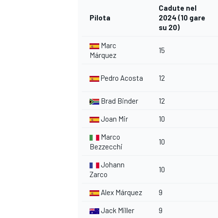
Cadute nel
Pilota
2024 (10 gare
su 20)
Marc
15
Márquez
Pedro Acosta
12
Brad Binder
12
Joan Mir
10
Marco
10
Bezzecchi
Johann
10
Zarco
ENDURANCE/GT
Alex Márquez
9
Jack Miller
9