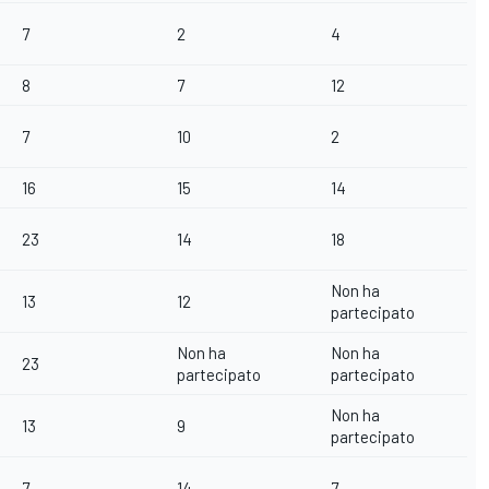
7
2
4
8
7
12
7
10
2
16
15
14
23
14
18
Non ha
13
12
partecipato
Non ha
Non ha
23
partecipato
partecipato
Non ha
13
9
partecipato
7
14
7