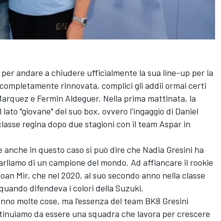
per andare a chiudere ufficialmente la sua line-up per la
completamente rinnovata, complici gli addii ormai certi
Marquez
e
Fermin Aldeguer
. Nella prima mattinata, la
 lato "giovane" del suo box, ovvero l'ingaggio di Daniel
 classe regina dopo due stagioni con il team Aspar in
" e anche in questo caso si può dire che Nadia Gresini ha
arliamo di un campione del mondo. Ad affiancare il rookie
oan Mir
, che nel 2020, al suo secondo anno nella classe
o quando difendeva i colori della Suzuki.
anno molte cose, ma l’essenza del team BK8 Gresini
tinuiamo da essere una squadra che lavora per crescere