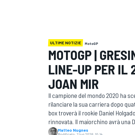
MOTOGP
WEC
ULTIME NOTIZIE
MotoGP
MOTOGP | GRESI
LINE-UP PER IL 
WRC
JOAN MIR
Il campione del mondo 2020 ha scelt
rilanciare la sua carriera dopo quat
box troverà il rookie Daniel Holg
rinnovata. Il maiorchino avrà una 
Matteo Nugnes
Modificato:
2 lug 2026, 10:14