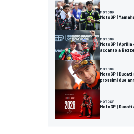
MOTOGP
MotoGP | Yamaha:
MOTOGP
MotoGP | Aprilia
accanto a Bezze
MOTOGP
MotoGP | Ducati s
prossimi due ann
MOTOGP
MotoGP | Ducati 
RALLY