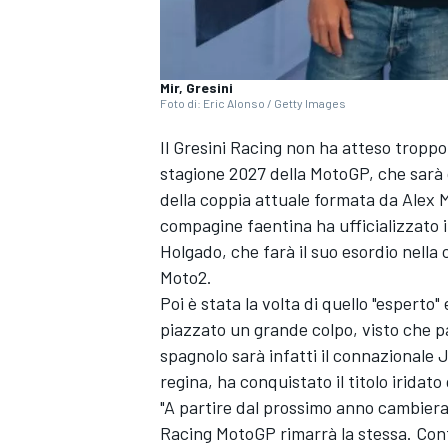
Mir, Gresini
Foto di: Eric Alonso / Getty Images
Il
Gresini Racing
non ha atteso troppo 
stagione 2027 della MotoGP, che sarà 
della coppia attuale formata da
Alex 
compagine faentina ha ufficializzato il
Holgado, che farà il suo esordio nella
Moto2.
Poi è stata la volta di quello "esperto
piazzato un grande colpo, visto che p
spagnolo sarà infatti il connazionale
J
regina, ha conquistato il titolo iridat
"A partire dal prossimo anno cambier
Racing MotoGP rimarrà la stessa. Con