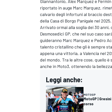
Giannantonio
, Alex Marquez e Fermin
riportato in auge
Marc Marquez
, rime
calvario degli infortuni al braccio des
della Casa di Borgo Panigale nel 2025.
Arrivato ormai alla soglia dei 30 anni, 
Desmosedici GP, che nel suo caso sarà
guideranno Marc Marquez e
Pedro Ac
talento cristallino che gli è sempre st
appena una vittoria, a Valencia nel 20
del mondo. Tra le altre cose, quello è 
anche in Moto3, ottenendo la bellezza 
Leggi anche:
MOTOGP
MONOMARCA
MotoGP | Gresini
corso