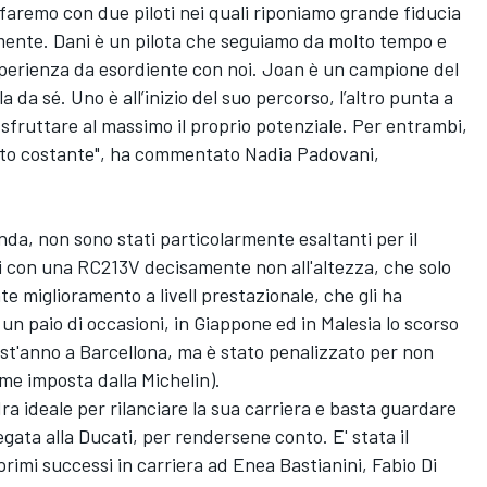
 faremo con due piloti nei quali riponiamo grande fiducia
mente. Dani è un pilota che seguiamo da molto tempo e
esperienza da esordiente con noi. Joan è un campione del
da sé. Uno è all’inizio del suo percorso, l’altro punta a
a sfruttare al massimo il proprio potenziale. Per entrambi,
nto costante", ha commentato Nadia Padovani,
onda, non sono stati particolarmente esaltanti per il
i con una RC213V decisamente non all'altezza, che solo
e miglioramento a livell prestazionale, che gli ha
 un paio di occasioni, in Giappone ed in Malesia lo scorso
st'anno a Barcellona, ma è stato penalizzato per non
me imposta dalla Michelin).
ra ideale per rilanciare la sua carriera e basta guardare
egata alla Ducati, per rendersene conto. E' stata il
primi successi in carriera ad
Enea Bastianini
,
Fabio Di