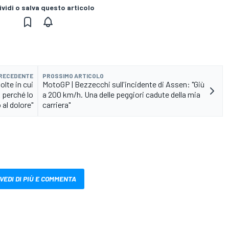
vidi o salva questo articolo
PRECEDENTE
PROSSIMO ARTICOLO
lte in cui
MotoGP | Bezzecchi sull'incidente di Assen: "Giù
 perché lo
a 200 km/h. Una delle peggiori cadute della mia
al dolore"
carriera"
VEDI DI PIÙ E COMMENTA