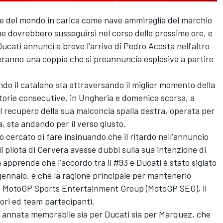
ne del mondo in carica come nave ammiraglia del marchio
che dovrebbero susseguirsi nel corso delle prossime ore, e
Ducati annunci a breve l'arrivo di
Pedro Acosta
nell'altro
meranno una coppia che si preannuncia esplosiva a partire
do il catalano sta attraversando il miglior momento della
ttorie consecutive, in Ungheria e domenica scorsa, a
il recupero della sua malconcia spalla destra, operata per
a, sta andando per il verso giusto.
 cercato di fare insinuando che il ritardo nell'annuncio
 pilota di Cervera avesse dubbi sulla sua intenzione di
apprende che l'accordo tra il #93 e Ducati è stato siglato
gennaio, e che la ragione principale per mantenerlo
tra MotoGP Sports Entertainment Group (MotoGP SEG), il
ori ed team partecipanti.
 annata memorabile sia per Ducati sia per Marquez, che