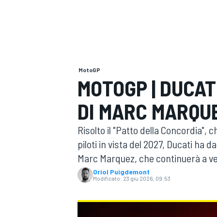
MOTOGP
WEC
MotoGP
MOTOGP | DUCAT
DI MARC MARQUE
WRC
Risolto il "Patto della Concordia", 
piloti in vista del 2027, Ducati ha d
Marc Marquez, che continuerà a ves
Oriol Puigdemont
Modificato:
23 giu 2026, 09:53