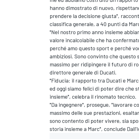
hanno dimostrato di nuovo, rispettand
prendere la decisione giusta", raccont
classifica generale, a 40 punti da
Mar
"Nel nostro primo anno insieme abbiamo
valore incalcolabile che ha confermat
perché amo questo sport e perché vogl
ambiziosi. Sono convinto che questo sia
massimo per ridipingere il futuro di ros
direttore generale di Ducati.
"Fiducia: il rapporto tra Ducati e Mar
ed oggi siamo felici di poter dire che
insieme", celebra il rinomato tecnico.
"Da ingegnere", prosegue, "lavorare co
massimo delle sue prestazioni, esalta
sono contento di poter vivere, sia s
RALLY
storia insieme a Marc", conclude Dall'