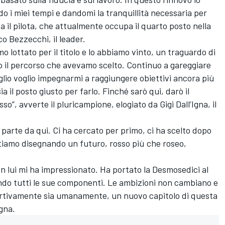
o i miei tempi e dandomi la tranquillità necessaria per
a il pilota, che attualmente occupa il quarto posto nella
co Bezzecchi
, il leader.
 lottato per il titolo e lo abbiamo vinto, un traguardo di
o il percorso che avevamo scelto. Continuo a gareggiare
io voglio impegnarmi a raggiungere obiettivi ancora più
 il posto giusto per farlo. Finché sarò qui, darò il
so”, avverte il pluricampione, elogiato da Gigi Dall’Igna, il
c parte da qui. Ci ha cercato per primo, ci ha scelto dopo
 stiamo disegnando un futuro, rosso più che roseo,
n lui mi ha impressionato. Ha portato la Desmosedici al
ndo tutti le sue componenti. Le ambizioni non cambiano e
portivamente sia umanamente, un nuovo capitolo di questa
Igna.