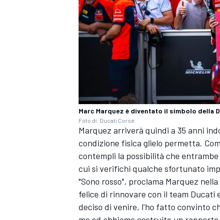
Marc Marquez è diventato il simbolo della 
Foto di: Ducati Corse
Marquez arriverà quindi a 35 anni ind
condizione fisica glielo permetta. Com
contempli la possibilità che entrambe 
cui si verifichi qualche sfortunato imp
"Sono rosso", proclama Marquez nella 
MONOMARCA
felice di rinnovare con il team Ducati
deciso di venire, l'ho fatto convinto 
me ed abbiamo costruito un rapporto ba