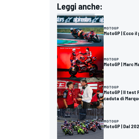
Leggi anche:
MOTOGP
MotoGP | Ecco il
MOTOGP
MotoGP | Marc Ma
MOTOGP
MotoGP | Il test 
caduta di Marqu
MOTOGP
MotoGP | Dal 202