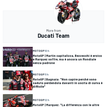
More from
Ducati Team
MOTOGP
10 h
MotoGP | Martin capitalizza, Bezzecchi è eroico
e Marquez soffre, ma è ancora un Mondiale
senza padrone
MOTOGP
11 h
MotoGP | Bagnaia: "Non capire perché sono
caduto perdendola davanti in uscita di curva è
difficile"
MOTOGP
12 h
MotoGP | Marquez: "La differenza con le altre