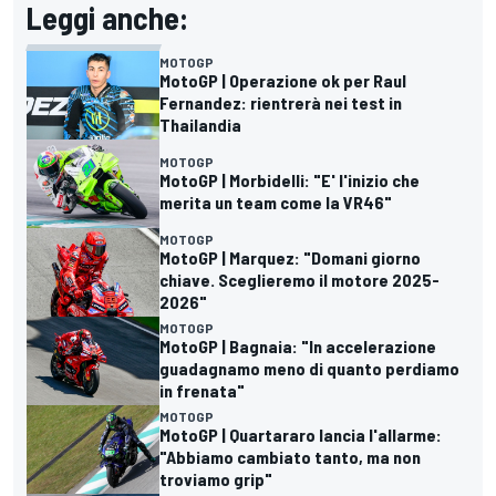
Leggi anche:
MOTOGP
MotoGP | Operazione ok per Raul
Fernandez: rientrerà nei test in
Thailandia
MOTOGP
MotoGP | Morbidelli: "E' l'inizio che
merita un team come la VR46"
MOTOGP
MotoGP | Marquez: "Domani giorno
chiave. Sceglieremo il motore 2025-
2026"
MOTOGP
MotoGP | Bagnaia: "In accelerazione
guadagnamo meno di quanto perdiamo
in frenata"
MOTOGP
MotoGP | Quartararo lancia l'allarme:
"Abbiamo cambiato tanto, ma non
troviamo grip"