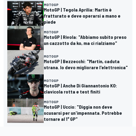
MOTOGP
MotoGP | Tegola Aprilia: Martin è
fratturato e deve operarsi a mano e
piede
MOTOGP
MotoGP | Rivola: "Abbiamo subito preso
un cazzotto da ko, ma ci rialziamo"
MOTOGP
MotoGP | Bezzecchi: "Martin, caduta
strana. Io devo migliorare l'elettronica"
MOTOGP
MotoGP | Anche Di Giannantonio KO:
clavicola rotta e test finiti
MOTOGP
MotoGP | Uccio: "Diggia non deve
scusarsi per un'impennata. Potrebbe
tornare al 1° GP"