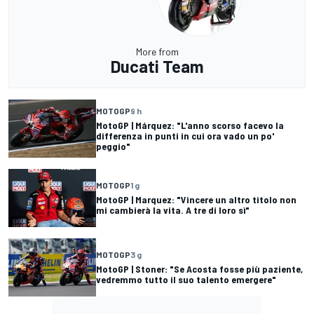
More from
Ducati Team
MOTOGP
9 h
MotoGP | Márquez: "L'anno scorso facevo la
differenza in punti in cui ora vado un po'
peggio"
MOTOGP
1 g
MotoGP | Marquez: "Vincere un altro titolo non
mi cambierà la vita. A tre di loro sì"
MOTOGP
3 g
MotoGP | Stoner: "Se Acosta fosse più paziente,
vedremmo tutto il suo talento emergere"