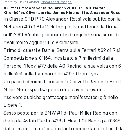
Photo by: Jake Galstad /
Motorsport Images
#9 Pfaff Motorsports McLaren 720S GT3 EVO: Marvin
Kirchhöfer, Oliver Jarvis, James Hinchcliffe, Alexander Rossi
In Classe GTD PRO
Alexander Rossi
vola subito con la
McLaren #9 di Pfaff Motorsports mettendo la firma
sull'1'49"054 che gli consente di regolare una serie di
rivali molto agguerriti e vicinissimi.
Primo di questi è
Daniel Serra
sulla Ferrari #62 di Risi
Competizione a 0"164, incalzato a 7 millesimi dalla
Porsche-'Rexy' #77 della AO Racing, a sua volta con 6
millesimi sulla Lamborghini #19 di
Iron Lynx
.
Un paio di decimi di accusa la Corvette #4 della Pratt
Miller Motorsports, quinta dopo aver provato a
risolvere qualche grattacapo manifestatosi già nelle
Libere 1.
Sesto posto per la BMW #1 di Paul Miller Racing con
dietro la Aston Martin #23 di Heart Of Racing a 0"345
dal primato. Un po' più distanti completano la Top10 la