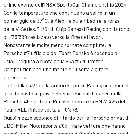
primo evento dell'IMSA SportsCar Championship 2024.
Con le temperature che continuano a salire in un
pomeriggio da 37°C, è Alex Palou a ribadire la forza
della V-Series.R #01 di
Chip Ganassi Racing
con il crono
di 1'35"589 realizzato verso la fine dei lavori.
Nonostante le molte meno tornate compiute, la
Porsche #7 ufficiale del
Team Penske
è seconda a
0"135, seguita a ruota dalla 963 #5 di
Proton
Competition
che finalmente è riuscita a girare
parecchio.
La Cadillac #31 della
Action Express Racing
si prende il
quarto posto a quasi 2 decimi, che è il distacco della
Porsche #6 del Team Penske, mentre la BMW #25 del
Team RLL finisce sesta a +0"378.
Quasi mezzo secondo di ritardo per la Porsche privat di
JDC-Miller Motorsports #85, fra le vetture che hanno
compiuto più passaggi, ancora difficoltà per le Acura di