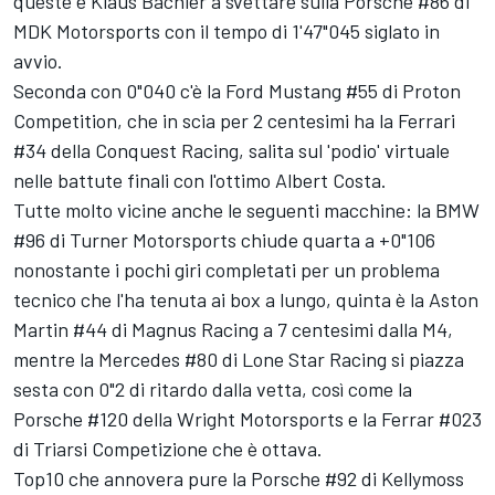
queste è
Klaus Bachler
a svettare sulla Porsche #86 di
MDK Motorsports con il tempo di 1'47"045 siglato in
avvio.
Seconda con 0"040 c'è la Ford Mustang #55 di Proton
Competition, che in scia per 2 centesimi ha la Ferrari
#34 della Conquest Racing, salita sul 'podio' virtuale
nelle battute finali con l'ottimo
Albert Costa
.
Tutte molto vicine anche le seguenti macchine: la BMW
#96 di Turner Motorsports chiude quarta a +0"106
nonostante i pochi giri completati per un problema
tecnico che l'ha tenuta ai box a lungo, quinta è la Aston
Martin #44 di Magnus Racing a 7 centesimi dalla M4,
mentre la Mercedes #80 di Lone Star Racing si piazza
sesta con 0"2 di ritardo dalla vetta, così come la
Porsche #120 della Wright Motorsports e la Ferrar #023
di Triarsi Competizione che è ottava.
Top10 che annovera pure la Porsche #92 di Kellymoss