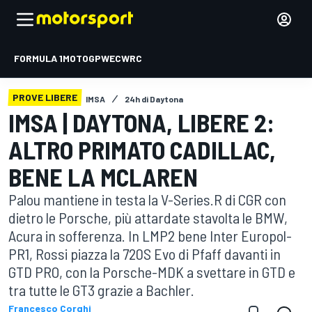
FORMULA 1
MOTOGP
WEC
WRC
PROVE LIBERE
IMSA
24h di Daytona
IMSA | DAYTONA, LIBERE 2:
ALTRO PRIMATO CADILLAC,
BENE LA MCLAREN
Palou mantiene in testa la V-Series.R di CGR con
dietro le Porsche, più attardate stavolta le BMW,
Acura in sofferenza. In LMP2 bene Inter Europol-
PR1, Rossi piazza la 720S Evo di Pfaff davanti in
GTD PRO, con la Porsche-MDK a svettare in GTD e
tra tutte le GT3 grazie a Bachler.
Francesco Corghi