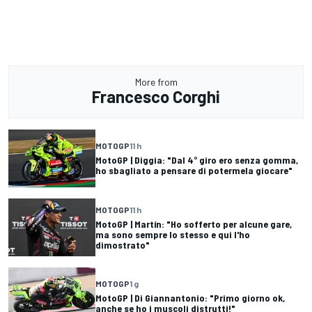
More from
Francesco Corghi
MOTOGP
11 h
MotoGP | Diggia: "Dal 4° giro ero senza gomma,
ho sbagliato a pensare di potermela giocare"
MOTOGP
11 h
MotoGP | Martín: "Ho sofferto per alcune gare,
ma sono sempre lo stesso e qui l'ho
dimostrato"
MOTOGP
1 g
MotoGP | Di Giannantonio: "Primo giorno ok,
anche se ho i muscoli distrutti!"