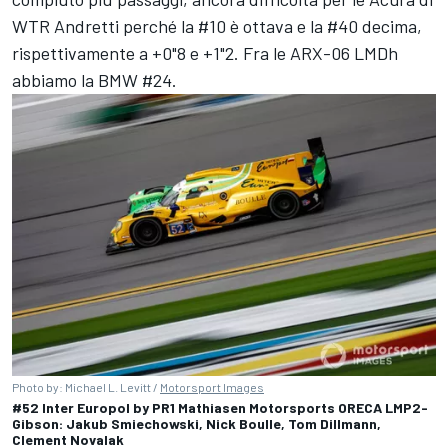
WTR Andretti perché la #10 è ottava e la #40 decima,
rispettivamente a +0"8 e +1"2. Fra le ARX-06 LMDh
abbiamo la BMW #24.
Photo by: Michael L. Levitt /
Motorsport Images
#52 Inter Europol by PR1 Mathiasen Motorsports ORECA LMP2-
Gibson: Jakub Smiechowski, Nick Boulle, Tom Dillmann,
Clement Novalak