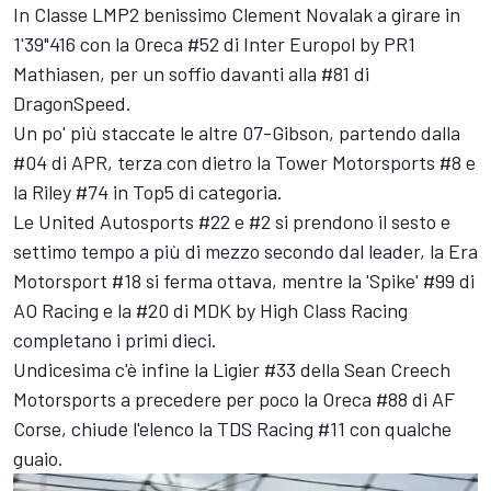
In Classe LMP2 benissimo Clement Novalak a girare in
1'39"416 con la Oreca #52 di Inter Europol by PR1
Mathiasen, per un soffio davanti alla #81 di
DragonSpeed.
Un po' più staccate le altre 07-Gibson, partendo dalla
#04 di APR, terza con dietro la Tower Motorsports #8 e
la Riley #74 in Top5 di categoria.
Le United Autosports #22 e #2 si prendono il sesto e
settimo tempo a più di mezzo secondo dal leader, la Era
Motorsport #18 si ferma ottava, mentre la 'Spike' #99 di
AO Racing e la #20 di MDK by High Class Racing
completano i primi dieci.
Undicesima c'è infine la Ligier #33 della Sean Creech
Motorsports a precedere per poco la Oreca #88 di AF
Corse, chiude l'elenco la TDS Racing #11 con qualche
guaio.