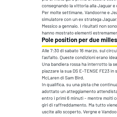
consegnando la vittoria alla Jaguar e
Per molte settimane, Vandoorne e
Je
simulatore con un ex stratega Jaguar, 
Messico a gennaio. I risultati non son
hanno mostrato elementi estremamente 
Pole position per due mille
Alle 7:30 di sabato 16 marzo, sul circu
l'asfalto. Queste condizioni erano idea
Una bandiera rossa ha interrotto la s
piazzare la sua DS E-TENSE FE23 in s
McLaren
di
Sam Bird
.
In qualifica, su una pista che continua
adottato un atteggiamento attendista 
entro i primi 6 minuti - mentre molti
giri di raffreddamento. Ma tutto vie
uscite allo scoperto, Vergne e Vandoor