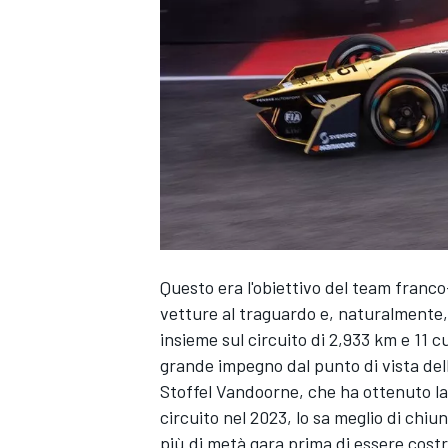
Questo era l'obiettivo del team franc
vetture al traguardo e, naturalmente, 
insieme sul circuito di 2,933 km e 11 c
grande impegno dal punto di vista dell
Stoffel Vandoorne
, che ha ottenuto l
circuito nel 2023, lo sa meglio di chiu
MONOPOSTO
più di metà gara prima di essere costr