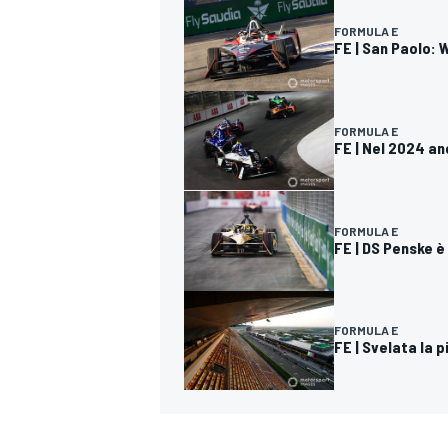
FORMULA E
FE | San Paolo: 
FORMULA E
FE | Nel 2024 an
FORMULA E
FE | DS Penske è
FORMULA E
FE | Svelata la p