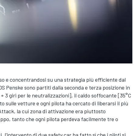
rso e concentrandosi su una strategia più efficiente dal
 DS Penske sono partiti dalla seconda e terza posizione in
1 + 3 giri per le neutralizzazioni], il caldo soffocante [35°C
to sulle vetture e ogni pilota ha cercato di liberarsi il più
ttack, la cui zona di attivazione era piuttosto
ppo, tanto che ogni pilota perdeva facilmente tre o
 l'intervento di due safety car ha fatto sì che i piloti si