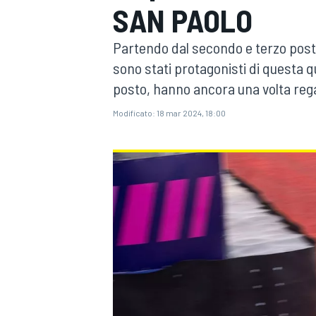
SAN PAOLO
MOTOGP
WEC
Partendo dal secondo e terzo posto
sono stati protagonisti di questa qu
posto, hanno ancora una volta rega
Modificato:
18 mar 2024, 18:00
WRC