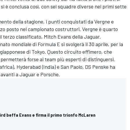
 è conclusa così, con sei squadre diverse nei primi sette
nto della stagione, i punti conquistati da Vergne e
zo posto nel campionato costruttori. Vergne è quarto
 il terzo classificato,
Mitch Evans
della Jaguar.
o mondiale di Formula E si svolgerà il 30 aprile, per la
e giapponese di Tokyo. Questo circuito effimero, che
ermetterà forse ai team più esperti di distinguersi.
dafrica), Hyderabad (India) e San Paolo, DS Penske ha
davanti a Jaguar e Porsche.
Bird beffa Evans e firma il primo trionfo McLaren