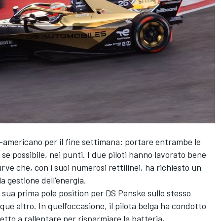
o-americano per il fine settimana: portare entrambe le
se possibile, nei punti. I due piloti hanno lavorato bene
urve che, con i suoi numerosi rettilinei, ha richiesto un
a gestione dell'energia.
a sua prima pole position per DS Penske sullo stesso
nque altro. In quell'occasione, il pilota belga ha condotto
etto a rallentare per risparmiare la batteria,