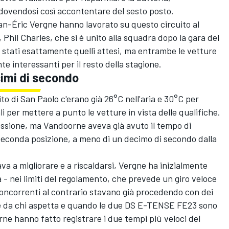
 dovendosi così accontentare del sesto posto.
an-Éric Vergne
hanno lavorato su questo circuito al
Phil Charles, che si è unito alla squadra dopo la gara del
o stati esattamente quelli attesi, ma entrambe le vetture
interessanti per il resto della stagione.
simi di secondo
ito di San Paolo c'erano già 26°C nell'aria e 30°C per
li per mettere a punto le vetture in vista delle qualifiche.
essione, ma Vandoorne aveva già avuto il tempo di
econda posizione, a meno di un decimo di secondo dalla
va a migliorare e a riscaldarsi, Vergne ha inizialmente
- nei limiti del regolamento, che prevede un giro veloce
 concorrenti al contrario stavano già procedendo con dei
ne da chi aspetta e quando le due DS E-TENSE FE23 sono
ne hanno fatto registrare i due tempi più veloci del