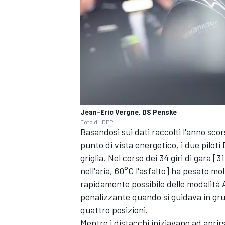
Jean-Eric Vergne, DS Penske
Foto di: DPPI
Basandosi sui dati raccolti l'anno sco
punto di vista energetico, i due piloti
griglia. Nel corso dei 34 giri di gara [3
nell'aria, 60°C l'asfalto] ha pesato mol
rapidamente possibile delle modalità A
MONOMARCA
penalizzante quando si guidava in gru
quattro posizioni.
Mentre i distacchi iniziavano ad aprirsi,