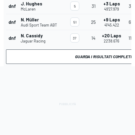
J. Hughes
+3 Laps
dnf
31
3 
5
McLaren
49'27.979
N. Müller
+9 Laps
dnf
25
6 
51
Audi Sport Team ABT
41'45.422
N. Cassidy
+20 Laps
dnf
14
11 
37
Jaguar Racing
22'38.676
GUARDA I RISULTATI COMPLETI