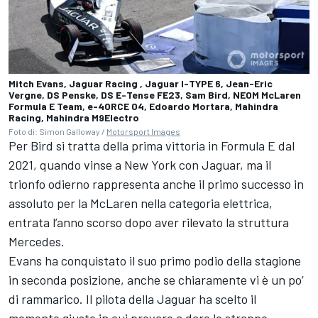
Mitch Evans, Jaguar Racing , Jaguar I-TYPE 6, Jean-Eric
Vergne, DS Penske, DS E-Tense FE23, Sam Bird, NEOM McLaren
Formula E Team, e-4ORCE 04, Edoardo Mortara, Mahindra
Racing, Mahindra M9Electro
Foto di: Simon Galloway /
Motorsport Images
Per Bird si tratta della prima vittoria in Formula E dal
2021, quando vinse a New York con Jaguar, ma il
trionfo odierno rappresenta anche il primo successo in
assoluto per la McLaren nella categoria elettrica,
entrata l’anno scorso dopo aver rilevato la struttura
Mercedes.
Evans ha conquistato il suo primo podio della stagione
in seconda posizione, anche se chiaramente vi è un po’
di rammarico. Il pilota della Jaguar ha scelto il
momento giusto in cui provare a dare lo strappo