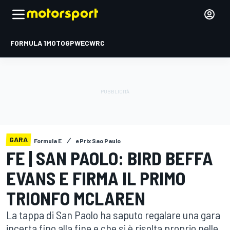
FORMULA 1
MOTOGP
WEC
WRC
GARA
Formula E
ePrix Sao Paulo
FE | SAN PAOLO: BIRD BEFFA
EVANS E FIRMA IL PRIMO
TRIONFO MCLAREN
La tappa di San Paolo ha saputo regalare una gara
incerta fino alla fine e che si è risolta proprio nelle