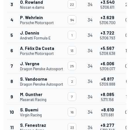
O. Rowland
+3.540
3
34
2.
22
Nissan e.dams
53'06.611
P. Wehrlein
+3.629
4
34
0.
94
Porsche Motorsport
53'06.700
J. Dennis
+3.722
5
34
0.
1
Andretti Formula E
53'06.793
A. Félix Da Costa
+5.567
6
34
1.
13
Porsche Motorsport
53'08.638
J. Vergne
+6.006
7
34
0.
25
Dragon Penske Autosport
53'09.077
S. Vandoorne
+6.817
8
34
0.
2
Dragon Penske Autosport
53'09.888
M. Gunther
+8.085
9
34
1.
7
Maserati Racing
53'11.156
S. Buemi
+8.610
10
34
0.
16
Virgin Racing
53'11.681
S. Fenestraz
+9.277
11
34
0.
23