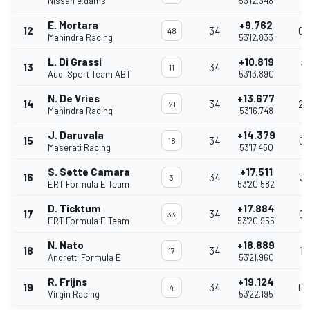
Nissan e.dams
53'12.348
E. Mortara
+9.762
12
34
0.
48
Mahindra Racing
53'12.833
L. Di Grassi
+10.819
13
34
1.
11
Audi Sport Team ABT
53'13.890
N. De Vries
+13.677
14
34
2.
21
Mahindra Racing
53'16.748
J. Daruvala
+14.379
15
34
0.
18
Maserati Racing
53'17.450
S. Sette Camara
+17.511
16
34
3.
3
ERT Formula E Team
53'20.582
D. Ticktum
+17.884
17
34
0.
33
ERT Formula E Team
53'20.955
N. Nato
+18.889
18
34
1.
17
Andretti Formula E
53'21.960
R. Frijns
+19.124
19
34
0.
4
Virgin Racing
53'22.195