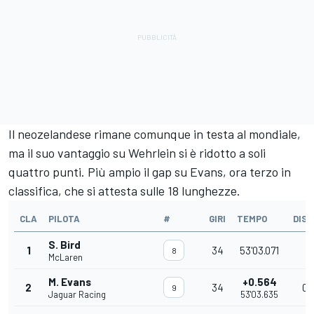
Il neozelandese rimane comunque in testa al mondiale,
ma il suo vantaggio su Wehrlein si è ridotto a soli
quattro punti. Più ampio il gap su Evans, ora terzo in
classifica, che si attesta sulle 18 lunghezze.
CLA
PILOTA
#
GIRI
TEMPO
DIS
S. Bird
1
34
53'03.071
8
McLaren
M. Evans
+0.564
2
34
0.
9
Jaguar Racing
53'03.635