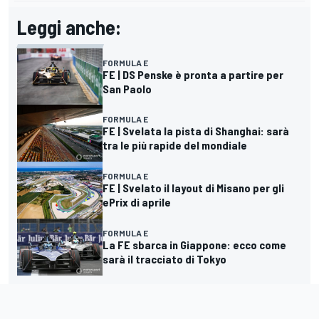
Leggi anche:
FORMULA E
FE | DS Penske è pronta a partire per
San Paolo
FORMULA E
FE | Svelata la pista di Shanghai: sarà
tra le più rapide del mondiale
FORMULA E
FE | Svelato il layout di Misano per gli
ePrix di aprile
FORMULA E
La FE sbarca in Giappone: ecco come
sarà il tracciato di Tokyo