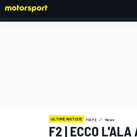
FORMULA 1
ULTIME NOTIZIE
FIA F2
News
F2 | ECCO L'ALA