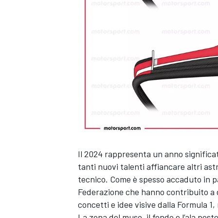
Il 2024 rappresenta un anno significat
tanti nuovi talenti affiancare altri as
tecnico. Come è spesso accaduto in pa
Federazione che hanno contribuito a d
concetti e idee visive dalla Formula 1,
MONOPOSTO
La zona del muso, il fondo e l’ala pos