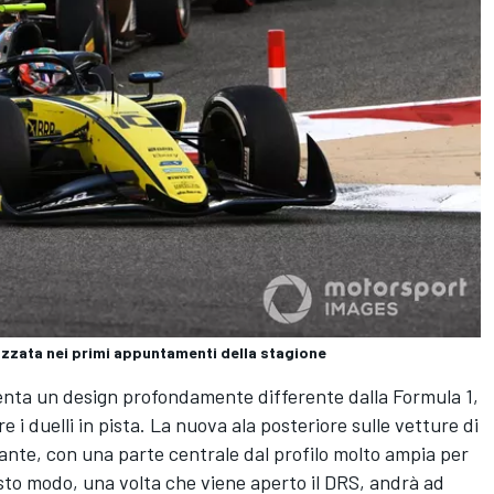
lizzata nei primi appuntamenti della stagione
esenta un design profondamente differente dalla Formula 1,
e i duelli in pista. La nuova ala posteriore sulle vetture di
nte, con una parte centrale dal profilo molto ampia per
esto modo, una volta che viene aperto il DRS, andrà ad