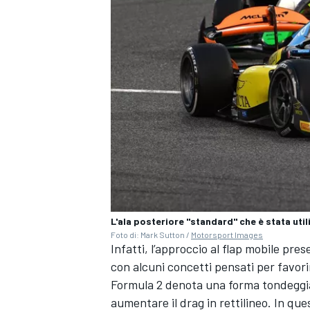
L'ala posteriore "standard" che è stata uti
Foto di: Mark Sutton /
Motorsport Images
Infatti, l’approccio al flap mobile pr
ENDURANCE/GT
con alcuni concetti pensati per favorir
Formula 2 denota una forma tondeggia
aumentare il drag in rettilineo. In qu