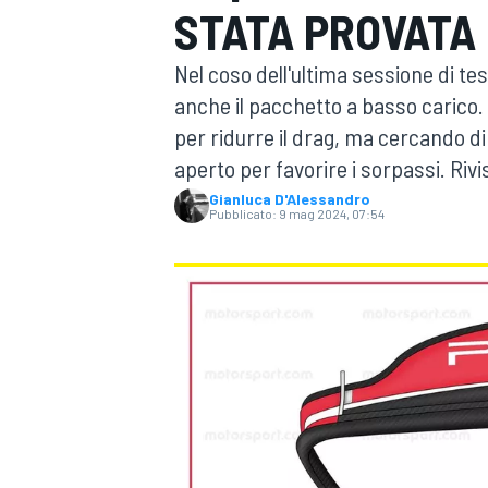
STATA PROVATA 
MOTOGP
WEC
Nel coso dell'ultima sessione di t
anche il pacchetto a basso carico. 
per ridurre il drag, ma cercando d
aperto per favorire i sorpassi. Rivis
Gianluca D'Alessandro
Pubblicato:
9 mag 2024, 07:54
WRC