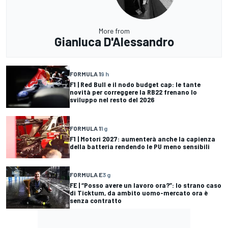
More from
Gianluca D'Alessandro
FORMULA 1
9 h
F1 | Red Bull e il nodo budget cap: le tante
novità per correggere la RB22 frenano lo
sviluppo nel resto del 2026
FORMULA 1
1 g
F1 | Motori 2027: aumenterà anche la capienza
della batteria rendendo le PU meno sensibili
FORMULA E
3 g
FE | “Posso avere un lavoro ora?”: lo strano caso
di Ticktum, da ambito uomo-mercato ora è
senza contratto