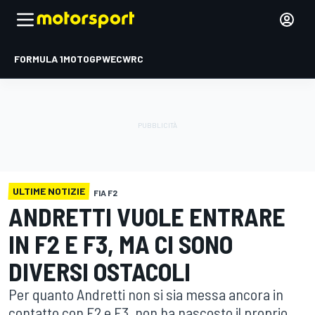
FORMULA 1
MOTOGP
WEC
WRC
ULTIME NOTIZIE
FIA F2
ANDRETTI VUOLE ENTRARE
IN F2 E F3, MA CI SONO
DIVERSI OSTACOLI
Per quanto Andretti non si sia messa ancora in
contatto con F2 e F3, non ha nascosto il proprio