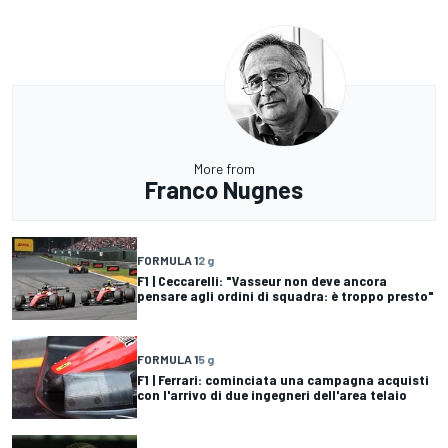
More from
Franco Nugnes
FORMULA 1
2 g
F1 | Ceccarelli: "Vasseur non deve ancora
pensare agli ordini di squadra: è troppo presto"
FORMULA 1
5 g
F1 | Ferrari: cominciata una campagna acquisti
con l'arrivo di due ingegneri dell'area telaio