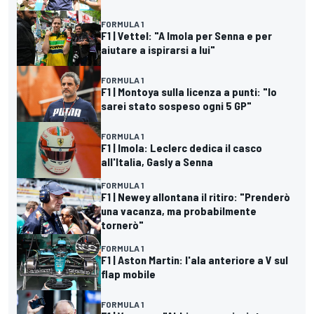
FORMULA 1
F1 | Vettel: "A Imola per Senna e per
aiutare a ispirarsi a lui"
FORMULA 1
F1 | Montoya sulla licenza a punti: "Io
sarei stato sospeso ogni 5 GP"
FORMULA 1
F1 | Imola: Leclerc dedica il casco
all'Italia, Gasly a Senna
FORMULA 1
F1 | Newey allontana il ritiro: "Prenderò
una vacanza, ma probabilmente
tornerò"
FORMULA 1
F1 | Aston Martin: l'ala anteriore a V sul
flap mobile
FORMULA 1