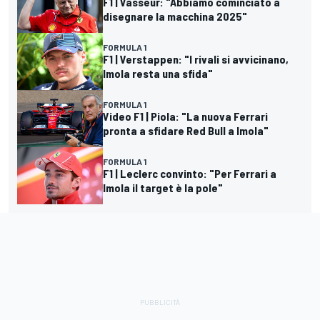
F1 | Vasseur: "Abbiamo cominciato a
disegnare la macchina 2025"
FORMULA 1
F1 | Verstappen: "I rivali si avvicinano,
Imola resta una sfida"
FORMULA 1
Video F1 | Piola: "La nuova Ferrari
pronta a sfidare Red Bull a Imola"
FORMULA 1
F1 | Leclerc convinto: "Per Ferrari a
Imola il target è la pole"