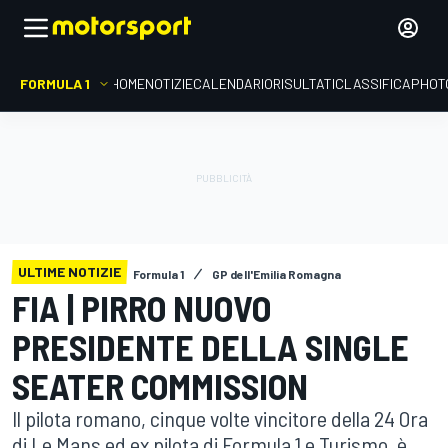
FORMULA 1
HOME
NOTIZIE
CALENDARIO
RISULTATI
CLASSIFICA
PHOT
ULTIME NOTIZIE
Formula 1
GP dell'Emilia Romagna
FIA | PIRRO NUOVO
PRESIDENTE DELLA SINGLE
SEATER COMMISSION
Il pilota romano, cinque volte vincitore della 24 Ora
di Le Mans ed ex pilota di Formula 1 e Turismo, è