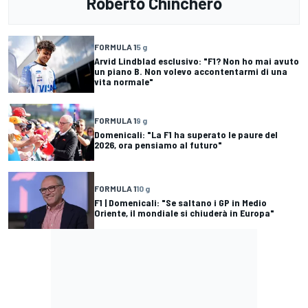
Roberto Chinchero
FORMULA 1
5 g
Arvid Lindblad esclusivo: "F1? Non ho mai avuto
un piano B. Non volevo accontentarmi di una
vita normale"
FORMULA 1
9 g
Domenicali: "La F1 ha superato le paure del
2026, ora pensiamo al futuro"
FORMULA 1
10 g
F1 | Domenicali: "Se saltano i GP in Medio
Oriente, il mondiale si chiuderà in Europa"