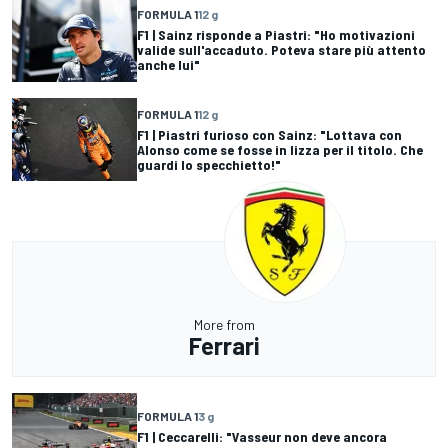
FORMULA 1
12 g
F1 | Sainz risponde a Piastri: "Ho motivazioni
valide sull'accaduto. Poteva stare più attento
anche lui"
FORMULA 1
12 g
F1 | Piastri furioso con Sainz: "Lottava con
Alonso come se fosse in lizza per il titolo. Che
guardi lo specchietto!"
More from
Ferrari
FORMULA 1
3 g
F1 | Ceccarelli: "Vasseur non deve ancora