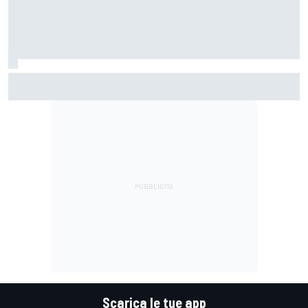
La Murciélago definitiva esiste: è una SV con cambio
manuale
Scarica le tue app