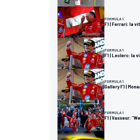
FORMULA 1
F1 | Ferrari: la 
FORMULA 1
F1 | Leclerc: la 
FORMULA 1
Gallery F1 | Mon
ENDURANCE/GT
FORMULA 1
F1 | Vasseur: “W