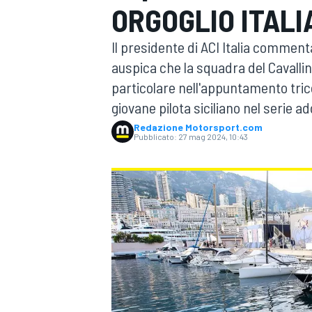
ORGOGLIO ITAL
MOTOGP
WEC
Il presidente di ACI Italia commen
auspica che la squadra del Cavallin
particolare nell'appuntamento tric
giovane pilota siciliano nel serie a
Redazione Motorsport.com
Pubblicato:
27 mag 2024, 10:43
WRC