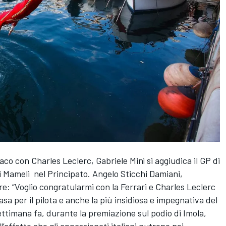
aco con Charles Leclerc, Gabriele Minì si aggiudica il GP di
 di Mameli nel Principato. Angelo Sticchi Damiani,
re: “Voglio congratularmi con la Ferrari e Charles Leclerc
asa per il pilota e anche la più insidiosa e impegnativa del
ttimana fa, durante la premiazione sul podio di Imola,
’affetto che gli appassionati italiani nutrono nei