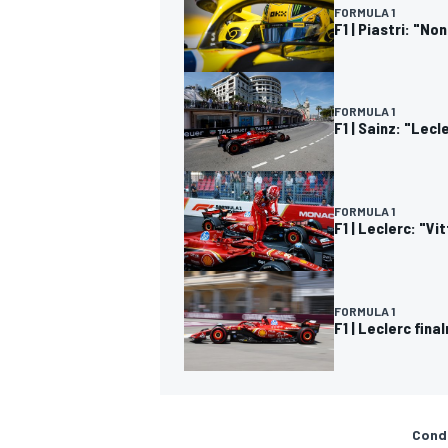
FORMULA 1
F1 | Piastri: "N
FORMULA 1
F1 | Sainz: "Lecl
FORMULA 1
F1 | Leclerc: "Vi
FORMULA 1
F1 | Leclerc fin
MONOMARCA
Condi