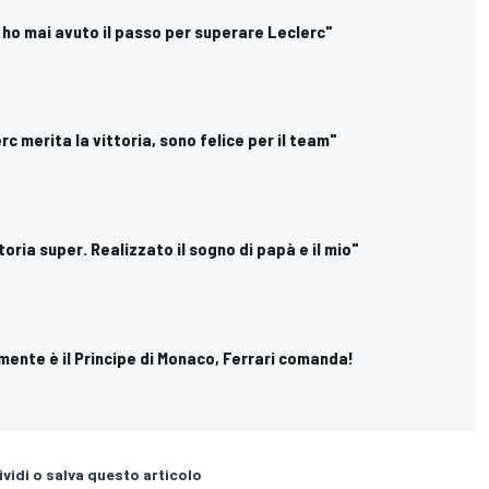
on ho mai avuto il passo per superare Leclerc"
erc merita la vittoria, sono felice per il team"
ttoria super. Realizzato il sogno di papà e il mio"
almente è il Principe di Monaco, Ferrari comanda!
vidi o salva questo articolo