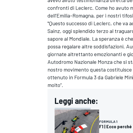
confronti di Leclerc. Come ho avuto mo
dell’Emilia-Romagna, per i nostri tifos
"Questo successo di Leclerc, che va ad
Sainz, oggi splendido terzo al traguard
sapore al Mondiale. La speranza è che 
possa regalare altre soddisfazioni. Au
giornate altrettanto emozionanti e gio
Autodromo Nazionale Monza che si sta 
nostro movimento questa costituisce 
ottenuto in Formula 3 da Gabriele Minì
molto”.
Leggi anche:
FORMULA 1
F1 | Ecco perché