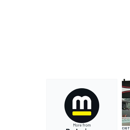
More from
CIGT