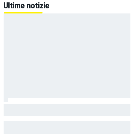
Ultime notizie
MotoGP | Márquez: "Calo gomma imprevisto, non credo che
con la media domani sarà meglio"