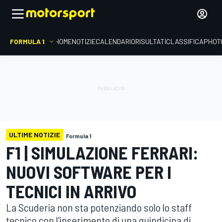
FORMULA 1
HOME
NOTIZIE
CALENDARIO
RISULTATI
CLASSIFICA
PHOT
ULTIME NOTIZIE
Formula 1
F1 | SIMULAZIONE FERRARI:
NUOVI SOFTWARE PER I
TECNICI IN ARRIVO
La Scuderia non sta potenziando solo lo staff
tecnico con l'inserimento di una quindicina di