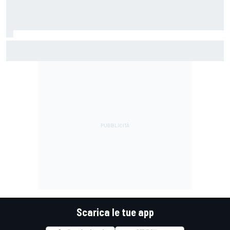
MotoGP | Bezzecchi: "Le lacrime? E' stata una bella
esplosione di emozioni dopo un periodo difficile"
Scarica le tue app