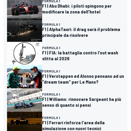
FORMULA 1
F1 | Abu Dhabi: i piloti spingono per
modificare la zona dell'hotel
FORMULA 1
F1 | AlphaTauri: il drag sarà il problema
principale da risolvere
FORMULA 1
F1 | FIA: la battaglia contro l'out wash
slitta al 2026
FORMULA 1
F1 | Verstappen ed Alonso pensano ad un
"dream team" per Le Mans?
FORMULA 1
F1 | Williams: rinnovare Sargeant ha più
senso di quanto si pensi
FORMULA 1
F1 | Ferrari rinforza l'area della
simulazione con nuovi tecnici