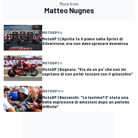
More from
Matteo Nugnes
MOTOGP
8 h
MotoGP | L'Aprilia fa il pieno nella Sprint di
Silverstone, ora non deve sprecare domenica
MOTOGP
9 h
MotoGP | Bagnaia: "Era da un po' che non mi
capitava di non poter toccare con il ginocchio"
MOTOGP
10 h
MotoGP | Bezzecchi: "Le lacrime? E' stata una
bella esplosione di emozioni dopo un periodo
difficile"