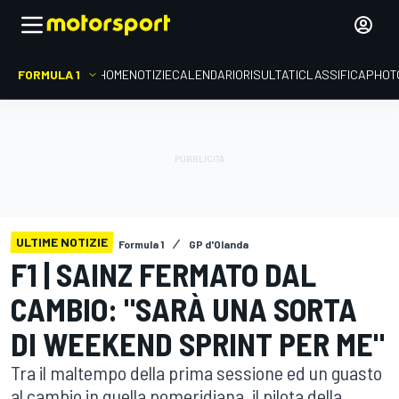
FORMULA 1
HOME
NOTIZIE
CALENDARIO
RISULTATI
CLASSIFICA
PHOT
ULTIME NOTIZIE
Formula 1
GP d'Olanda
F1 | SAINZ FERMATO DAL
CAMBIO: "SARÀ UNA SORTA
DI WEEKEND SPRINT PER ME"
Tra il maltempo della prima sessione ed un guasto
al cambio in quella pomeridiana, il pilota della