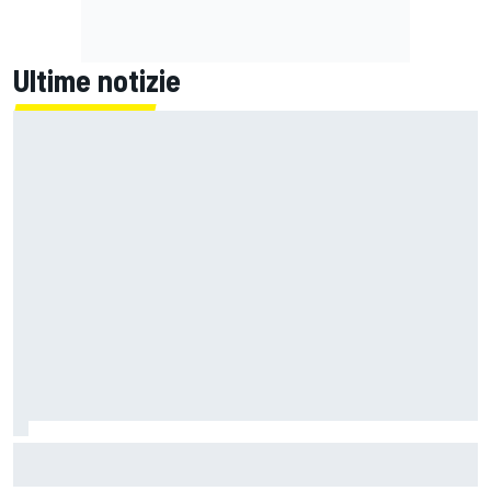
Ultime notizie
MotoGP | L'Aprilia fa il pieno nella Sprint di Silverstone, ora
non deve sprecare domenica