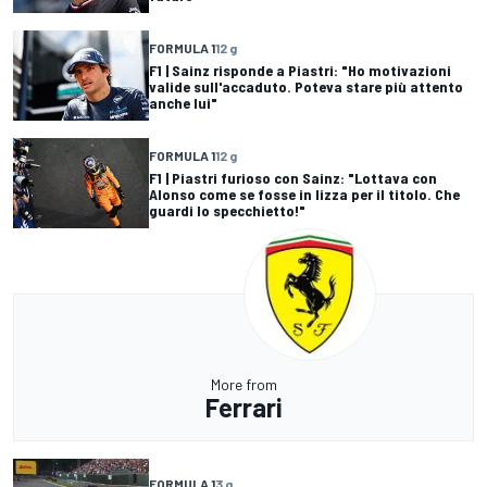
FORMULA 1
12 g
F1 | Sainz risponde a Piastri: "Ho motivazioni
valide sull'accaduto. Poteva stare più attento
anche lui"
FORMULA 1
12 g
F1 | Piastri furioso con Sainz: "Lottava con
Alonso come se fosse in lizza per il titolo. Che
guardi lo specchietto!"
More from
Ferrari
FORMULA 1
3 g