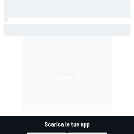
MotoGP | Acosta: "La pista peggiore per KTM, era come
guidare un trapano da cantiere!"
Scarica le tue app