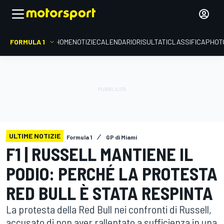
FORMULA 1
HOME
NOTIZIE
CALENDARIO
RISULTATI
CLASSIFICA
PHOT
ULTIME NOTIZIE
Formula 1
GP di Miami
F1 | RUSSELL MANTIENE IL
PODIO: PERCHÉ LA PROTESTA
RED BULL È STATA RESPINTA
La protesta della Red Bull nei confronti di Russell,
accusato di non aver rallentato a sufficienza in una