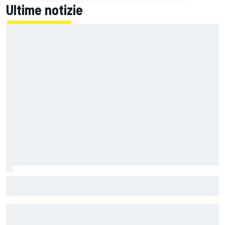
Ultime notizie
MotoGP | Zarco risale in moto tre mesi dopo il suo grave
infortunio