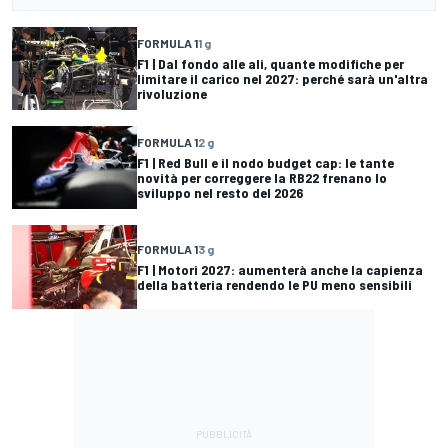
FORMULA 1
1 g
F1 | Dal fondo alle ali, quante modifiche per
limitare il carico nel 2027: perché sarà un'altra
rivoluzione
FORMULA 1
2 g
F1 | Red Bull e il nodo budget cap: le tante
novità per correggere la RB22 frenano lo
sviluppo nel resto del 2026
FORMULA 1
3 g
F1 | Motori 2027: aumenterà anche la capienza
della batteria rendendo le PU meno sensibili