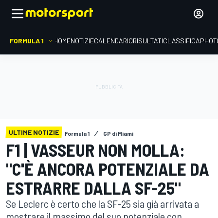
FORMULA 1
HOME
NOTIZIE
CALENDARIO
RISULTATI
CLASSIFICA
PHOT
ULTIME NOTIZIE
Formula 1
GP di Miami
F1 | VASSEUR NON MOLLA:
"C'È ANCORA POTENZIALE DA
ESTRARRE DALLA SF-25"
Se Leclerc è certo che la SF-25 sia già arrivata a
mostrare il massimo del suo potenziale con