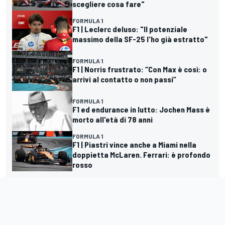
scegliere cosa fare"
FORMULA 1
F1 | Leclerc deluso: "Il potenziale
massimo della SF-25 l'ho già estratto"
FORMULA 1
F1 | Norris frustrato: “Con Max è così: o
arrivi al contatto o non passi”
FORMULA 1
F1 ed endurance in lutto: Jochen Mass è
morto all'età di 78 anni
FORMULA 1
F1 | Piastri vince anche a Miami nella
doppietta McLaren. Ferrari: è profondo
rosso