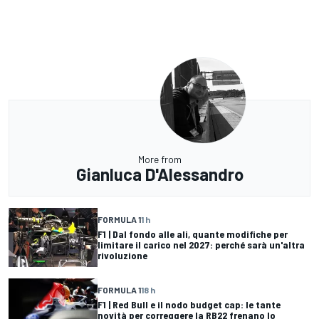
More from
Gianluca D'Alessandro
FORMULA 1
1 h
F1 | Dal fondo alle ali, quante modifiche per
limitare il carico nel 2027: perché sarà un'altra
rivoluzione
FORMULA 1
18 h
F1 | Red Bull e il nodo budget cap: le tante
novità per correggere la RB22 frenano lo