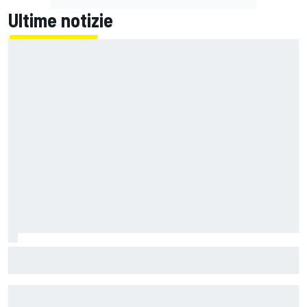
Ultime notizie
Un metro di altezza e 1.600 CV: ecco la Bugatti Destrier