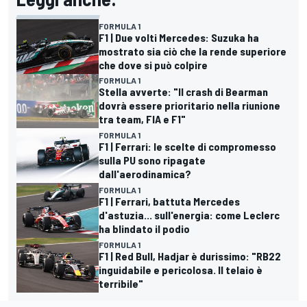
FORMULA 1
F1 | Due volti Mercedes: Suzuka ha
mostrato sia ciò che la rende superiore
che dove si può colpire
FORMULA 1
Stella avverte: "Il crash di Bearman
dovrà essere prioritario nella riunione
tra team, FIA e F1"
FORMULA 1
F1 | Ferrari: le scelte di compromesso
sulla PU sono ripagate
dall'aerodinamica?
FORMULA 1
F1 | Ferrari, battuta Mercedes
d'astuzia... sull'energia: come Leclerc
ha blindato il podio
FORMULA 1
F1 | Red Bull, Hadjar è durissimo: "RB22
inguidabile e pericolosa. Il telaio è
terribile"