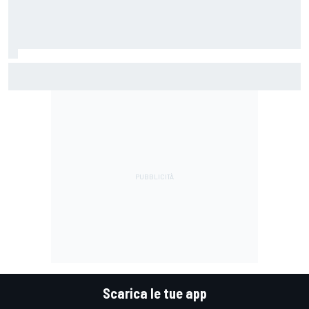
MotoGP | Martin: "Non capisco come faccia ancora a
guidare il Mondiale"
Scarica le tue app