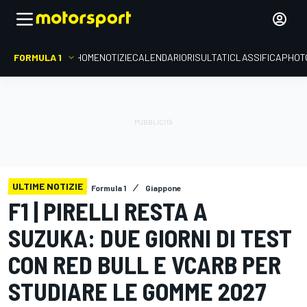
FORMULA 1
HOME
NOTIZIE
CALENDARIO
RISULTATI
CLASSIFICA
PHOT
ULTIME NOTIZIE
Formula 1
Giappone
F1 | PIRELLI RESTA A
SUZUKA: DUE GIORNI DI TEST
CON RED BULL E VCARB PER
STUDIARE LE GOMME 2027