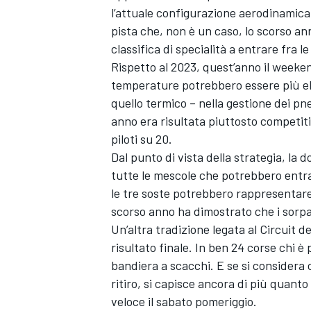
l’attuale configurazione aerodinamica 
pista che, non è un caso, lo scorso ann
classifica di specialità a entrare fra 
Rispetto al 2023, quest’anno il weekend
temperature potrebbero essere più el
quello termico – nella gestione dei pn
anno era risultata piuttosto competiti
piloti su 20.
Dal punto di vista della strategia, la
tutte le mescole che potrebbero entra
le tre soste potrebbero rappresentare 
scorso anno ha dimostrato che i sorpas
Un’altra tradizione legata al Circuit d
risultato finale. In ben 24 corse chi è
ENDURANCE/GT
bandiera a scacchi. E se si considera 
ritiro, si capisce ancora di più quant
veloce il sabato pomeriggio.