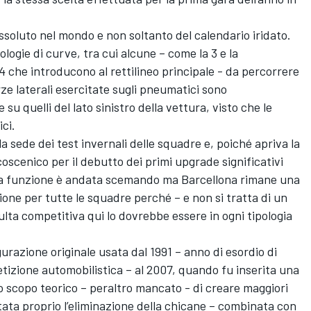
assoluto nel mondo e non soltanto del calendario iridato.
ipologie di curve, tra cui alcune – come la 3 e la
 che introducono al rettilineo principale - da percorrere
ze laterali esercitate sugli pneumatici sono
su quelli del lato sinistro della vettura, visto che le
ci.
la sede dei test invernali delle squadre e, poiché apriva la
coscenico per il debutto dei primi upgrade significativi
esta funzione è andata scemando ma Barcellona rimane una
one per tutte le squadre perché – e non si tratta di un
ta competitiva qui lo dovrebbe essere in ogni tipologia
gurazione originale usata dal 1991 – anno di esordio di
izione automobilistica – al 2007, quando fu inserita una
o scopo teorico – peraltro mancato - di creare maggiori
stata proprio l’eliminazione della chicane – combinata con