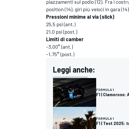
piazzamenti sul podio (12). Fra i costru
position (14), giri più veloci in gara (1
Pressioni minime al via (slick)
25,5 psi (ant.)
21,0 psi (post.)
Limiti di camber
-3,00° (ant.)
-1,75° (post.)
Leggi anche:
FORMULA 1
F1 | Clamoroso: 
RALLY
FORMULA 1
F1 | Test 2025: 