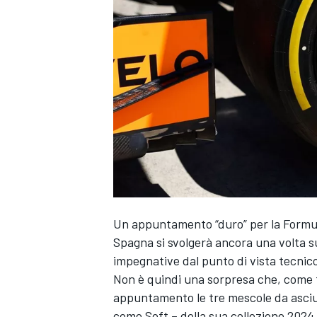
Un appuntamento “duro” per la Formula
Spagna si svolgerà ancora una volta s
impegnative dal punto di vista tecnic
Non è quindi una sorpresa che, come t
appuntamento le tre mescole da asci
MONOPOSTO
come Soft – della sua collezione 2024, 