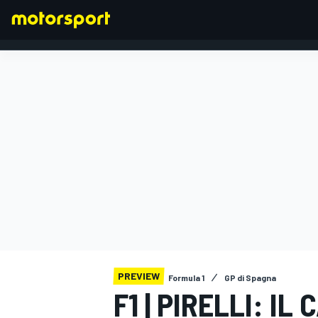
FORMULA 1
PREVIEW
Formula 1
GP di Spagna
F1 | PIRELLI: I