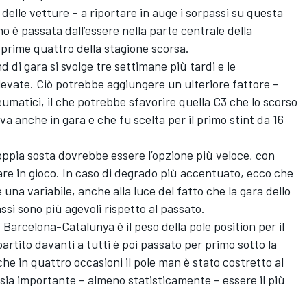
delle vetture – a riportare in auge i sorpassi su questa
o è passata dall’essere nella parte centrale della
le prime quattro della stagione scorsa.
 di gara si svolge tre settimane più tardi e le
evate. Ciò potrebbe aggiungere un ulteriore fattore –
eumatici, il che potrebbe sfavorire quella C3 che lo scorso
va anche in gara e che fu scelta per il primo stint da 16
 doppia sosta dovrebbe essere l’opzione più veloce, con
re in gioco. In caso di degrado più accentuato, ecco che
una variabile, anche alla luce del fatto che la gara dello
si sono più agevoli rispetto al passato.
e Barcelona-Catalunya è il peso della pole position per il
 partito davanti a tutti è poi passato per primo sotto la
che in quattro occasioni il pole man è stato costretto al
o sia importante – almeno statisticamente – essere il più