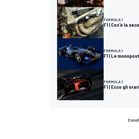
FORMULA 1
F1 | Cos'è la se
FORMULA 1
F1 | Le monopost
FORMULA 1
F1 | Ecco gli ora
Condi