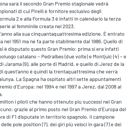
lona sarà il secondo Gran Premio stagionale vedrà
pionati di cui Pirelli è fornitore esclusivo degli
ormula 2 e alla Formula 3 è infatti in calendario la terza
serie al femminile creata nel 2023.
t’anno alla sua cinquantaquattresima edizione. È entrato
ta nel 1951 ma ne fa parte stabilmente dal 1986. Quello di
 si è disputato questo Gran Premio: prima si era infatti
poluogo catalano – Pedralbes (due volte) e Montjuic (4) – e
 Jarama (9), alle porte di Madrid, e quello di Jerez de la
 di quest’anno è quindi la trentaquattresima che verrà
alunya. La Spagna ha ospitato altri sette appuntamenti
Premio d’Europa: nel 1994 e nel 1997 a Jerez, dal 2008 al
a.
milton
i piloti che hanno ottenuto più successi nel Gran
ascuno: grazie al primo posto nel Gran Premio d’Europa del
are di F1 disputate in territorio spagnolo. Il campione
lle pole position (7), dei giri più veloci in gara (7) e dei