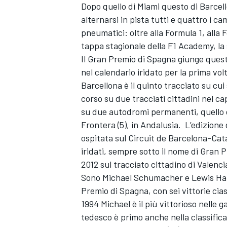
Dopo quello di Miami questo di Barcel
alternarsi in pista tutti e quattro i cam
pneumatici: oltre alla Formula 1, alla F
tappa stagionale della F1 Academy, la 
Il Gran Premio di Spagna giunge ques
nel calendario iridato per la prima vol
Barcellona è il quinto tracciato su cui
corso su due tracciati cittadini nel ca
su due autodromi permanenti, quello di
Frontera (5), in Andalusia. L’edizione
ospitata sul Circuit de Barcelona-Cat
iridati, sempre sotto il nome di Gran 
2012 sul tracciato cittadino di Valenci
Sono
Michael Schumacher
e
Lewis Ha
Premio di Spagna, con sei vittorie ci
MONOMARCA
1994 Michael è il più vittorioso nelle g
tedesco è primo anche nella classifica de