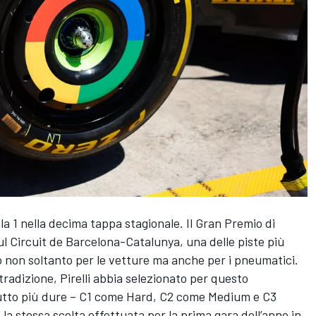
 1 nella decima tappa stagionale. Il Gran Premio di
ul Circuit de Barcelona-Catalunya, una delle piste più
o non soltanto per le vetture ma anche per i pneumatici.
radizione, Pirelli abbia selezionato per questo
utto più dure – C1 come Hard, C2 come Medium e C3
la stessa scelta effettuata per la prima gara dell’anno in