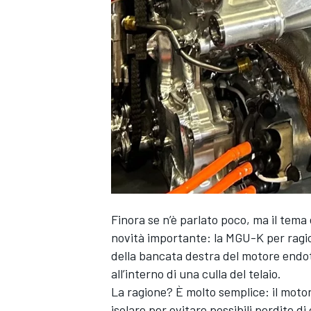
Finora se n’è parlato poco, ma il tem
novità importante: la MGU-K per ragion
della bancata destra del motore endo
all’interno di una culla del telaio.
La ragione? È molto semplice: il motore
MONOPOSTO
isolare per evitare possibili perdite di