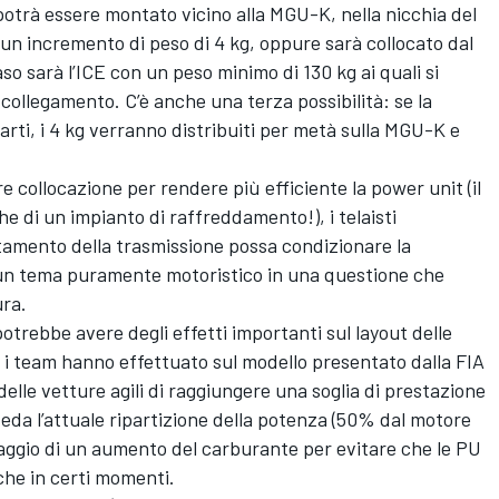
potrà essere montato vicino alla MGU-K, nella nicchia del
à un incremento di peso di 4 kg, oppure sarà collocato dal
so sarà l’ICE con un peso minimo di 130 kg ai quali si
 collegamento. C’è anche una terza possibilità: se la
arti, i 4 kg verranno distribuiti per metà sulla MGU-K e
e collocazione per rendere più efficiente la power unit (il
he di un impianto di raffreddamento!), i telaisti
tamento della trasmissione possa condizionare la
 un tema puramente motoristico in una questione che
ura.
otrebbe avere degli effetti importanti sul layout delle
i team hanno effettuato sul modello presentato dalla FIA
delle vetture agili di raggiungere una soglia di prestazione
iveda l’attuale ripartizione della potenza (50% dal motore
aggio di un aumento del carburante per evitare che le PU
che in certi momenti.