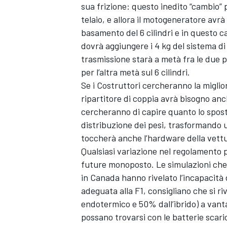
sua frizione: questo inedito “cambio” 
telaio, e allora il motogeneratore avr
basamento del 6 cilindri e in questo ca
dovrà aggiungere i 4 kg del sistema di
trasmissione starà a metà fra le due p
per l’altra metà sul 6 cilindri.
Se i Costruttori cercheranno la miglior
ripartitore di coppia avrà bisogno anc
cercheranno di capire quanto lo spos
distribuzione dei pesi, trasformando
toccherà anche l’hardware della vett
Qualsiasi variazione nel regolamento p
future monoposto. Le simulazioni che 
in Canada hanno rivelato l’incapacità 
adeguata alla F1, consigliano che si r
RALLY
endotermico e 50% dall’ibrido) a vant
possano trovarsi con le batterie scari