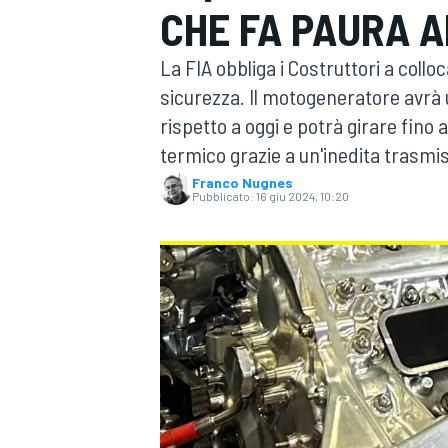
CHE FA PAURA A
MOTOGP
WEC
La FIA obbliga i Costruttori a colloc
sicurezza. Il motogeneratore avrà u
rispetto a oggi e potrà girare fino
termico grazie a un'inedita trasmi
Franco Nugnes
Pubblicato:
16 giu 2024, 10:20
WRC