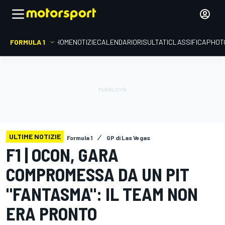
FORMULA 1
HOME
NOTIZIE
CALENDARIO
RISULTATI
CLASSIFICA
PHOT
ULTIME NOTIZIE
Formula 1
GP di Las Vegas
F1 | OCON, GARA
COMPROMESSA DA UN PIT
"FANTASMA": IL TEAM NON
ERA PRONTO