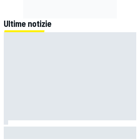
Ultime notizie
Un metro di altezza e 1.600 CV: ecco la Bugatti Destrier