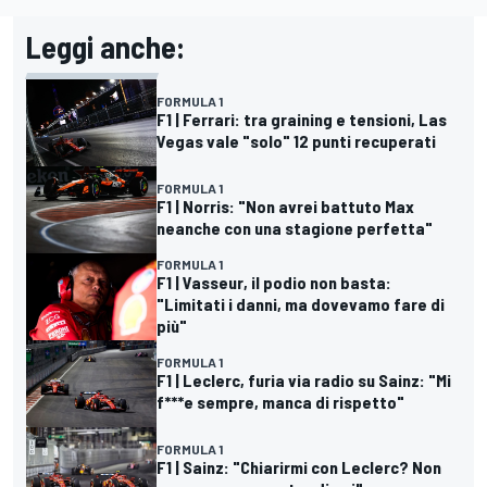
Leggi anche:
FORMULA 1
F1 | Ferrari: tra graining e tensioni, Las
Vegas vale "solo" 12 punti recuperati
FORMULA 1
F1 | Norris: "Non avrei battuto Max
neanche con una stagione perfetta"
FORMULA 1
F1 | Vasseur, il podio non basta:
"Limitati i danni, ma dovevamo fare di
più"
FORMULA 1
F1 | Leclerc, furia via radio su Sainz: "Mi
f***e sempre, manca di rispetto"
FORMULA 1
F1 | Sainz: "Chiarirmi con Leclerc? Non