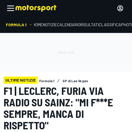
FORMULA 1
HOME
NOTIZIE
CALENDARIO
RISULTATI
CLASSIFICA
PHOT
ULTIME NOTIZIE
Formula 1
GP di Las Vegas
F1 | LECLERC, FURIA VIA
RADIO SU SAINZ: "MI F***E
SEMPRE, MANCA DI
RISPETTO"