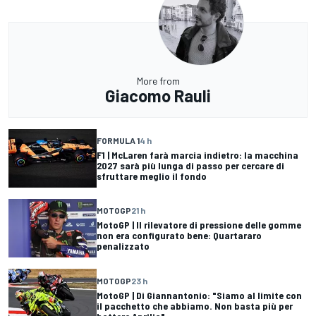
More from
Giacomo Rauli
FORMULA 1
4 h
F1 | McLaren farà marcia indietro: la macchina
2027 sarà più lunga di passo per cercare di
sfruttare meglio il fondo
MOTOGP
21 h
MotoGP | Il rilevatore di pressione delle gomme
non era configurato bene: Quartararo
penalizzato
MOTOGP
23 h
MotoGP | Di Giannantonio: "Siamo al limite con
il pacchetto che abbiamo. Non basta più per