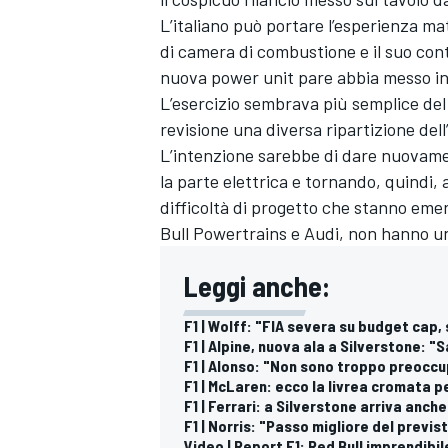
L’italiano può portare l’esperienza ma
di camera di combustione e il suo cont
nuova power unit pare abbia messo i
L’esercizio sembrava più semplice del
revisione una diversa ripartizione dell
L’intenzione sarebbe di dare nuovame
la parte elettrica e tornando, quindi, a
difficoltà di progetto che stanno eme
Bull Powertrains e Audi, non hanno un
Leggi anche:
F1 | Wolff: "FIA severa su budget cap,
F1 | Alpine, nuova ala a Silverstone: "
ENDURANCE/GT
F1 | Alonso: "Non sono troppo preoccu
F1 | McLaren: ecco la livrea cromata pe
F1 | Ferrari: a Silverstone arriva anch
F1 | Norris: "Passo migliore del previ
Video | Report F1: Red Bull imprendibi