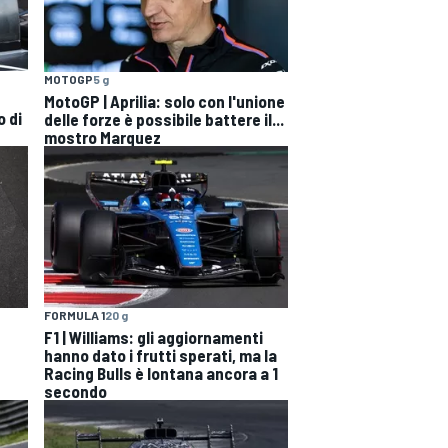
MOTOGP
5 g
MotoGP | Aprilia: solo con l'unione
o di
delle forze è possibile battere il...
mostro Marquez
FORMULA 1
20 g
F1 | Williams: gli aggiornamenti
hanno dato i frutti sperati, ma la
Racing Bulls è lontana ancora a 1
secondo