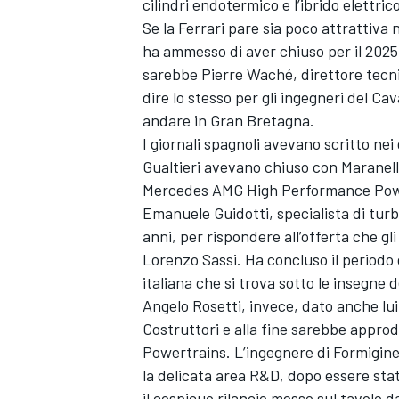
cilindri endotermico e l’ibrido elettrico
Se la Ferrari pare sia poco attrattiva
ha ammesso di aver chiuso per il 2025
sarebbe Pierre Waché, direttore tecni
dire lo stesso per gli ingegneri del Ca
andare in Gran Bretagna.
I giornali spagnoli avevano scritto nei
Gualtieri avevano chiuso con Maranell
Mercedes AMG High Performance Powert
Emanuele Guidotti, specialista di tur
anni, per rispondere all’offerta che gl
Lorenzo Sassi. Ha concluso il periodo 
italiana che si trova sotto le insegne de
Angelo Rosetti, invece, dato anche lu
Costruttori e alla fine sarebbe appro
Powertrains. L’ingegnere di Formigine,
la delicata area R&D, dopo essere sta
il cospicuo rilancio messo sul tavolo 