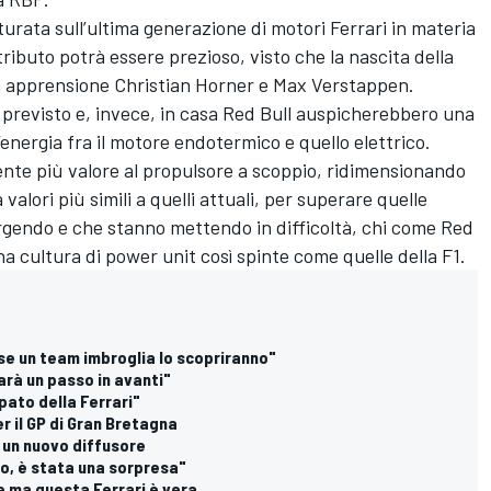
turata sull’ultima generazione di motori Ferrari in materia
ributo potrà essere prezioso, visto che la nascita della
n apprensione Christian Horner e Max Verstappen.
 previsto e, invece, in casa Red Bull auspicherebbero una
’energia fra il motore endotermico e quello elettrico.
nte più valore al propulsore a scoppio, ridimensionando
 valori più simili a quelli attuali, per superare quelle
rgendo e che stanno mettendo in difficoltà, chi come Red
a cultura di power unit così spinte come quelle della F1.
 se un team imbroglia lo scopriranno"
Sarà un passo in avanti"
pato della Ferrari"
r il GP di Gran Bretagna
e un nuovo diffusore
sto, è stata una sorpresa"
le ma questa Ferrari è vera