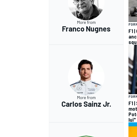
More from
FORM
Franco Nugnes
F1 
anco
squ
FORM
More from
Carlos Sainz Jr.
F1 |
mot
Pot
lui"