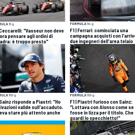
FORMULA 1
4 g
ULA 1
1 g
F1 | Ferrari: cominciata una
| Ceccarelli: "Vasseur non deve
campagna acquisti con l'arriv
ra pensare agli ordini di
due ingegneri dell'area telaio
adra: è troppo presto"
ULA 1
10 g
FORMULA 1
10 g
 Sainz risponde a Piastri: "Ho
F1 | Piastri furioso con Sainz:
ivazioni valide sull'accaduto.
"Lottava con Alonso come se
eva stare più attento anche
fosse in lizza per il titolo. Che
guardi lo specchietto!"