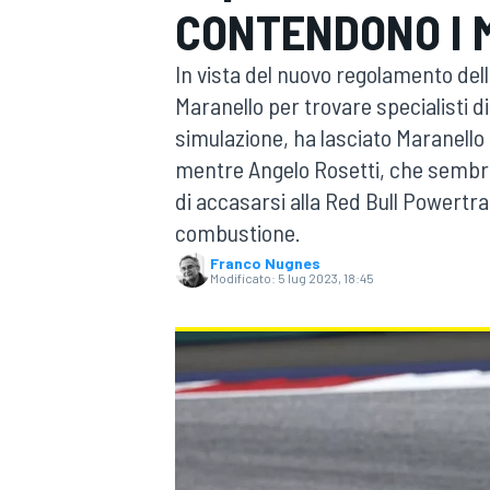
CONTENDONO I 
MOTOGP
WEC
In vista del nuovo regolamento del
Maranello per trovare specialisti d
simulazione, ha lasciato Maranello
mentre Angelo Rosetti, che sembrav
di accasarsi alla Red Bull Powertra
combustione.
Franco Nugnes
WRC
Modificato:
5 lug 2023, 18:45