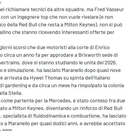
.
 nel richiamare tecnici da altre squadre, ma Fred Vasseur
 con un ingegnere top che non vuole rivelare (e non
co della Red Bull che resta a Milton Keynes), non si può
vallino che stanno ricevendo interessanti offerte per
 giorni scorsi che due motoristi alla corte di Enrico
o circa un anno fa per approdare a Brixworth sede di
rains, dove si stanno studiando le unità del 2026.
bo e simulazione, ha lasciato Maranello dopo quasi nove
i è arrivata da Hywel Thomas su spinta dell’italiano
di gardening e da circa un mese ha rimpolpato la colonia
lla Stella.
i come partente per la Mercedes, è stato conteso fra due
dato a Milton Keynes, diventando un rinforzo di Red Bull
 specialista di fluidodinamica e combustione, ha lasciato
to a Maranello per quasi dodici anni, e avrebbe accettato
da RBP.