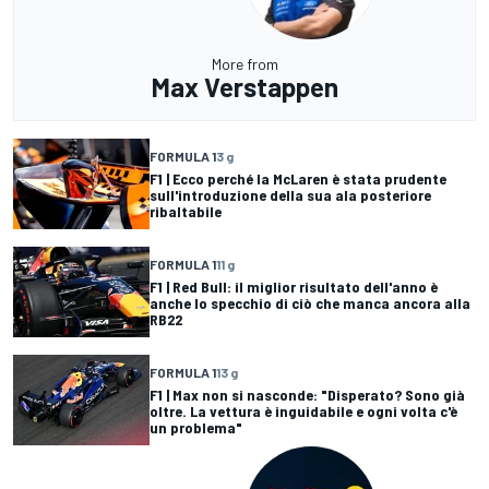
More from
Max Verstappen
FORMULA 1
3 g
F1 | Ecco perché la McLaren è stata prudente
sull'introduzione della sua ala posteriore
ribaltabile
FORMULA 1
11 g
F1 | Red Bull: il miglior risultato dell'anno è
anche lo specchio di ciò che manca ancora alla
RB22
FORMULA 1
13 g
F1 | Max non si nasconde: "Disperato? Sono già
oltre. La vettura è inguidabile e ogni volta c'è
un problema"