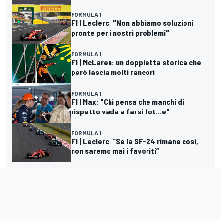
FORMULA 1
F1 | Leclerc: "Non abbiamo soluzioni
pronte per i nostri problemi"
FORMULA 1
F1 | McLaren: un doppietta storica che
però lascia molti rancori
FORMULA 1
F1 | Max: "Chi pensa che manchi di
rispetto vada a farsi fot...e"
FORMULA 1
F1 | Leclerc: “Se la SF-24 rimane così,
non saremo mai i favoriti”