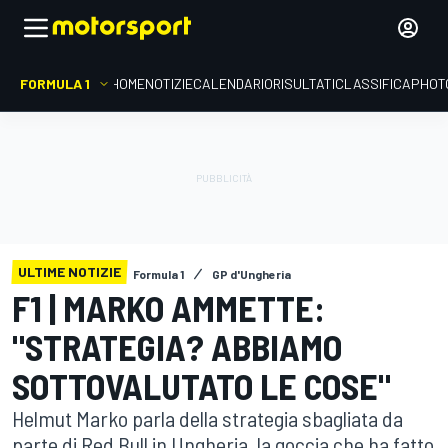
FORMULA 1
HOME
NOTIZIE
CALENDARIO
RISULTATI
CLASSIFICA
PHOT
ULTIME NOTIZIE
Formula 1
GP d'Ungheria
F1 | MARKO AMMETTE:
"STRATEGIA? ABBIAMO
SOTTOVALUTATO LE COSE"
Helmut Marko parla della strategia sbagliata da
parte di Red Bull in Ungheria, la goccia che ha fatto