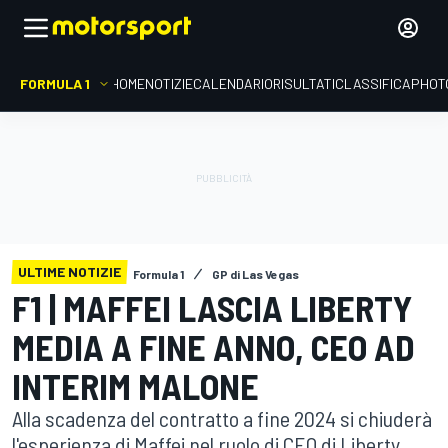
FORMULA 1
HOME
NOTIZIE
CALENDARIO
RISULTATI
CLASSIFICA
PHOT
ULTIME NOTIZIE
Formula 1
GP di Las Vegas
F1 | MAFFEI LASCIA LIBERTY
MEDIA A FINE ANNO, CEO AD
INTERIM MALONE
Alla scadenza del contratto a fine 2024 si chiuderà
l'esperienza di Maffei nel ruolo di CEO di Liberty