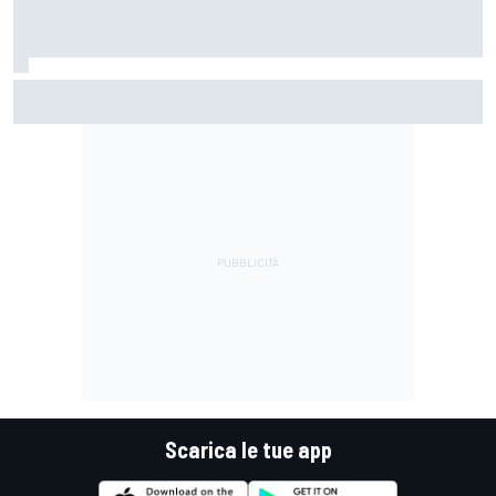
MotoGP | Di Giannantonio: "Sono tornato al 100%.
Cerchiamo di giocarcela per vincere il Mondiale"
Scarica le tue app