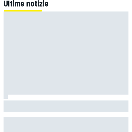
Ultime notizie
MotoGP | Ogura prudente: "Silverstone non è un circuito
che mi entusiasmi molto"