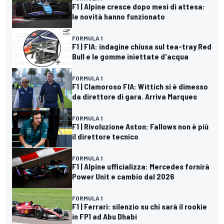
F1 | Alpine cresce dopo mesi di attesa:
le novità hanno funzionato
FORMULA 1
F1 | FIA: indagine chiusa sul tea-tray Red
Bull e le gomme iniettate d'acqua
FORMULA 1
F1 | Clamoroso FIA: Wittich si è dimesso
da direttore di gara. Arriva Marques
FORMULA 1
F1 | Rivoluzione Aston: Fallows non è più
il direttore tecnico
FORMULA 1
F1 | Alpine ufficializza: Mercedes fornirà
Power Unit e cambio dal 2026
FORMULA 1
F1 | Ferrari: silenzio su chi sarà il rookie
in FP1 ad Abu Dhabi