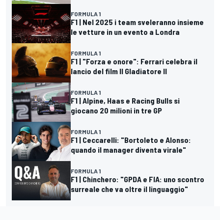
FORMULA 1
F1 | Nel 2025 i team sveleranno insieme
le vetture in un evento a Londra
FORMULA 1
F1 | "Forza e onore": Ferrari celebra il
lancio del film Il Gladiatore II
FORMULA 1
F1 | Alpine, Haas e Racing Bulls si
giocano 20 milioni in tre GP
FORMULA 1
F1 | Ceccarelli: "Bortoleto e Alonso:
quando il manager diventa virale"
FORMULA 1
F1 | Chinchero: "GPDA e FIA: uno scontro
surreale che va oltre il linguaggio"