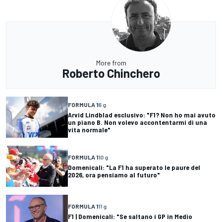
More from
Roberto Chinchero
FORMULA 1
6 g
Arvid Lindblad esclusivo: "F1? Non ho mai avuto
un piano B. Non volevo accontentarmi di una
vita normale"
FORMULA 1
10 g
Domenicali: "La F1 ha superato le paure del
2026, ora pensiamo al futuro"
FORMULA 1
11 g
F1 | Domenicali: "Se saltano i GP in Medio