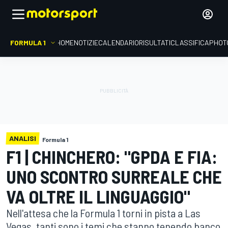
FORMULA 1
HOME
NOTIZIE
CALENDARIO
RISULTATI
CLASSIFICA
PHOT
ANALISI
Formula 1
F1 | CHINCHERO: "GPDA E FIA:
UNO SCONTRO SURREALE CHE
VA OLTRE IL LINGUAGGIO"
Nell'attesa che la Formula 1 torni in pista a Las
Vegas, tanti sono i temi che stanno tenendo banco