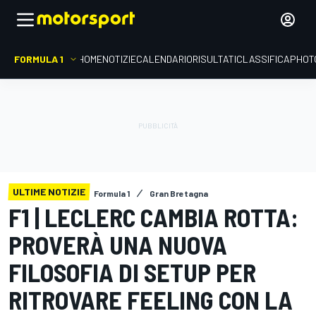
FORMULA 1
HOME
NOTIZIE
CALENDARIO
RISULTATI
CLASSIFICA
PHOT
ULTIME NOTIZIE
Formula 1
Gran Bretagna
F1 | LECLERC CAMBIA ROTTA:
PROVERÀ UNA NUOVA
FILOSOFIA DI SETUP PER
RITROVARE FEELING CON LA