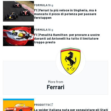
FORMULA 1
9 g
F1 | Ferrari la più veloce in Ungheria, ma è
mancato il picco di potenza per passare
Verstappen
FORMULA 1
9 g
F1 | Penalità Hamilton: per provare a uscire
davanti ad Antonelli ha tolto il limitatore
troppo presto
More from
Ferrari
PRODOTTO
La spider italiana nata per conquistare gli Stati