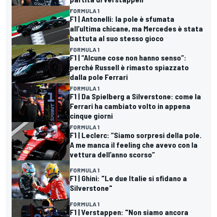
FORMULA 1
F1 | Antonelli: la pole è sfumata
all’ultima chicane, ma Mercedes è stata
battuta al suo stesso gioco
FORMULA 1
F1 | “Alcune cose non hanno senso”:
perché Russell è rimasto spiazzato
dalla pole Ferrari
FORMULA 1
F1 | Da Spielberg a Silverstone: come la
Ferrari ha cambiato volto in appena
cinque giorni
FORMULA 1
F1 | Leclerc: “Siamo sorpresi della pole.
A me manca il feeling che avevo con la
vettura dell’anno scorso”
FORMULA 1
F1 | Ghini: "Le due Italie si sfidano a
Silverstone"
FORMULA 1
F1 | Verstappen: "Non siamo ancora