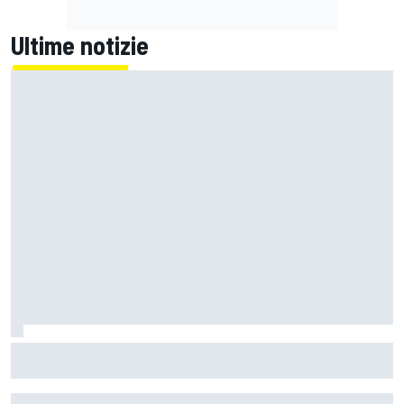
Ultime notizie
La Ferrari meno potente è anche la più divertente?