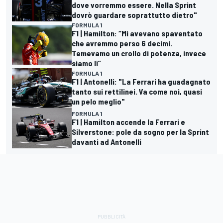
dove vorremmo essere. Nella Sprint
dovrò guardare soprattutto dietro"
FORMULA 1
F1 | Hamilton: “Mi avevano spaventato
che avremmo perso 6 decimi.
Temevamo un crollo di potenza, invece
siamo lì”
FORMULA 1
F1 | Antonelli: "La Ferrari ha guadagnato
tanto sui rettilinei. Va come noi, quasi
un pelo meglio"
FORMULA 1
F1 | Hamilton accende la Ferrari e
Silverstone: pole da sogno per la Sprint
davanti ad Antonelli