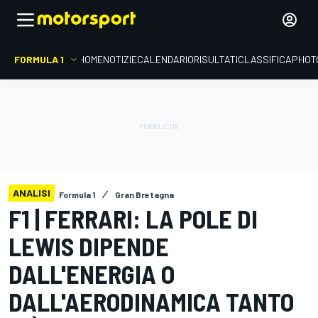
FORMULA 1
HOME
NOTIZIE
CALENDARIO
RISULTATI
CLASSIFICA
PHOT
ANALISI
Formula 1
Gran Bretagna
F1 | FERRARI: LA POLE DI
LEWIS DIPENDE
DALL'ENERGIA O
DALL'AERODINAMICA TANTO