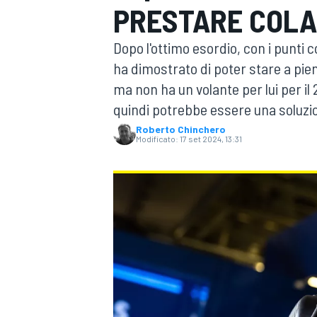
PRESTARE COLA
MOTOGP
WEC
Dopo l'ottimo esordio, con i punti 
ha dimostrato di poter stare a pieno
ma non ha un volante per lui per il 
quindi potrebbe essere una soluzi
Roberto Chinchero
Modificato:
17 set 2024, 13:31
WRC