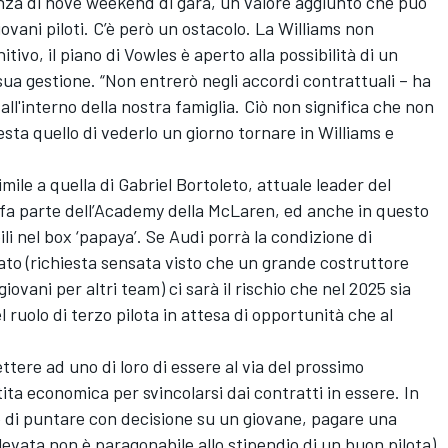
nza di nove weekend di gara, un valore aggiunto che può
iovani piloti. C’è però un ostacolo. La Williams non
tivo, il piano di Vowles è aperto alla possibilità di un
 sua gestione. “Non entrerò negli accordi contrattuali – ha
l'interno della nostra famiglia. Ciò non significa che non
esta quello di vederlo un giorno tornare in Williams e
imile a quella di Gabriel Bortoleto, attuale leader del
 fa parte dell’Academy della
McLaren
, ed anche in questo
ili nel box ‘papaya’. Se Audi porrà la condizione di
ato (richiesta sensata visto che un grande costruttore
ovani per altri team) ci sarà il rischio che nel 2025 sia
l ruolo di terzo pilota in attesa di opportunità che al
tere ad uno di loro di essere al via del prossimo
ta economica per svincolarsi dai contratti in essere. In
 di puntare con decisione su un giovane, pagare una
levata non è paragonabile allo stipendio di un buon pilota)