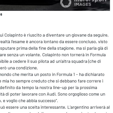
46
cui Colapinto è riuscito a diventare un giovane da seguire,
 realtà l’esame è ancora lontano da essere concluso, visto
putare prima della fine della stagione, ma si parla già di
stare senza un volante. Colapinto non tornerà in Formula
ibile a cedere il suo pilota ad un’altra squadra (che di
però una condizione.
mondo che merita un posto in Formula 1 - ha dichiarato
e mia ho sempre creduto che si debbano fare correre i
 definito da tempo la nostra line-up per la prossima
lità di poter lavorare con Audi. Sono orgoglioso come un
, e voglio che abbia successo”.
ò essere una scelta interessante. L’argentino arriverà al