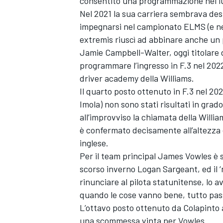
consentito una programmazione nel l
Nel 2021 la sua carriera sembrava des
impegnarsi nel campionato ELMS (e nel
extremis riuscì ad abbinare anche un p
Jamie Campbell-Walter, oggi titolare 
programmare l’ingresso in F.3 nel 2022,
driver academy della Williams.
Il quarto posto ottenuto in F.3 nel 202
Imola) non sono stati risultati in grado
all’improvviso la chiamata della Willi
è confermato decisamente all’altezza 
inglese.
Per il team principal James Vowles è st
scorso inverno
Logan Sargeant
, ed il 
rinunciare al pilota statunitense, lo
quando le cose vanno bene, tutto pass
L’ottavo posto ottenuto da Colapinto a
una scommessa vinta per Vowles.