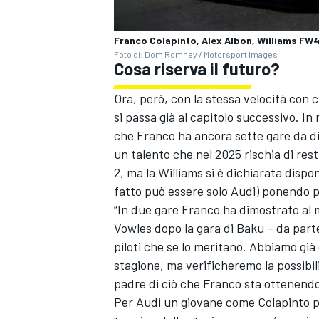
Franco Colapinto, Alex Albon, Williams FW
Foto di: Dom Romney / Motorsport Images
Cosa riserva il futuro?
Ora, però, con la stessa velocità con 
si passa già al capitolo successivo. In
che Franco ha ancora sette gare da dis
un talento che nel 2025 rischia di re
2, ma la Williams si è dichiarata dispon
fatto può essere solo Audi) ponendo 
“In due gare Franco ha dimostrato al 
Vowles dopo la gara di Baku – da part
piloti che se lo meritano. Abbiamo già
stagione, ma verificheremo la possibi
MONOMARCA
padre di ciò che Franco sta ottenendo
Per Audi un giovane come Colapinto pu