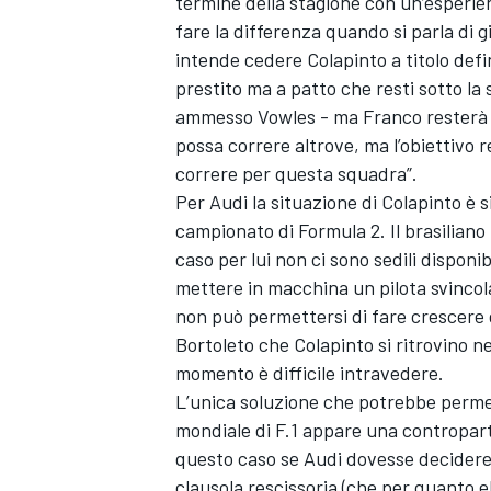
termine della stagione con un’esperie
fare la differenza quando si parla di g
intende cedere Colapinto a titolo defini
prestito ma a patto che resti sotto la
ammesso Vowles - ma Franco resterà al
possa correre altrove, ma l’obiettivo r
correre per questa squadra”.
Per Audi la situazione di Colapinto è s
campionato di Formula 2. Il brasiliano
caso per lui non ci sono sedili disponib
mettere in macchina un pilota svincol
non può permettersi di fare crescere gi
Bortoleto che Colapinto si ritrovino ne
momento è difficile intravedere.
L’unica soluzione che potrebbe permet
mondiale di F.1 appare una controparti
RALLY
questo caso se Audi dovesse decidere
clausola rescissoria (che per quanto e