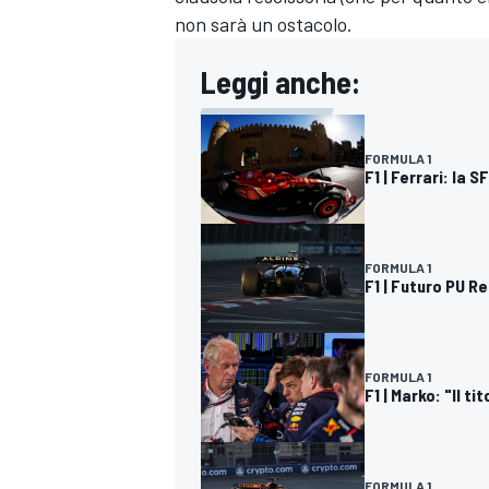
non sarà un ostacolo.
Leggi anche:
FORMULA 1
F1 | Ferrari: la
FORMULA 1
F1 | Futuro PU R
FORMULA 1
F1 | Marko: "Il t
FORMULA 1