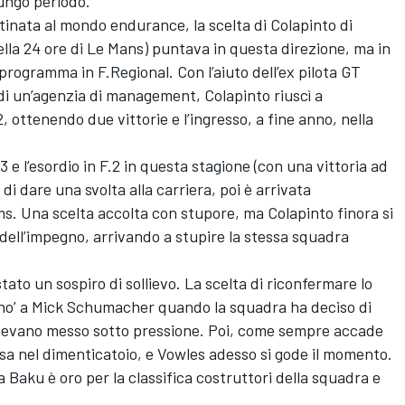
ungo periodo.
tinata al mondo endurance, la scelta di Colapinto di
la 24 ore di Le Mans) puntava in questa direzione, ma in
rogramma in F.Regional. Con l’aiuto dell’ex pilota GT
di un’agenzia di management, Colapinto riuscì a
 ottenendo due vittorie e l’ingresso, a fine anno, nella
3 e l’esordio in F.2 in questa stagione (con una vittoria ad
 di dare una svolta alla carriera, poi è arrivata
ams. Una scelta accolta con stupore, ma Colapinto finora si
dell’impegno, arrivando a stupire la stessa squadra
ato un sospiro di sollievo. La scelta di riconfermare lo
‘no’ a
Mick Schumacher
quando la squadra ha deciso di
 avevano messo sotto pressione. Poi, come sempre accade
a nel dimenticatoio, e Vowles adesso si gode il momento.
 Baku è oro per la classifica costruttori della squadra e