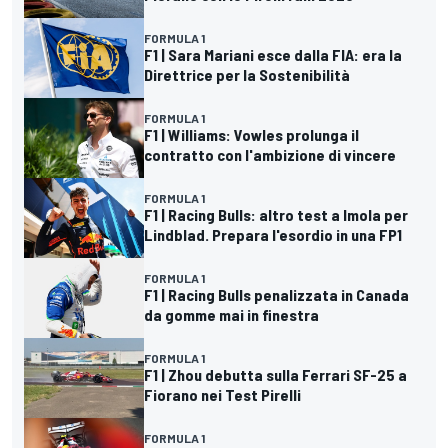
FORMULA 1
F1 | Sara Mariani esce dalla FIA: era la
Direttrice per la Sostenibilità
FORMULA 1
F1 | Williams: Vowles prolunga il
contratto con l'ambizione di vincere
FORMULA 1
F1 | Racing Bulls: altro test a Imola per
Lindblad. Prepara l'esordio in una FP1
FORMULA 1
F1 | Racing Bulls penalizzata in Canada
da gomme mai in finestra
FORMULA 1
F1 | Zhou debutta sulla Ferrari SF-25 a
Fiorano nei Test Pirelli
FORMULA 1