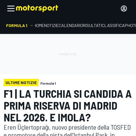
FORMULA 1
HOME
NOTIZIE
CALENDARIO
RISULTATI
CLASSIFICA
PHOT
ULTIME NOTIZIE
Formula 1
F1 | LA TURCHIA SI CANDIDA A
PRIMA RISERVA DI MADRID
NEL 2026. E IMOLA?
Eren Üçlertoprağı, nuovo presidente della TOSFED
e promotore della pista dell'Istanbul Park, in