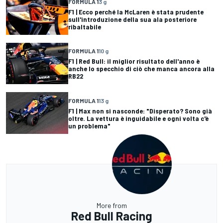
FORMULA 1
3 g
F1 | Ecco perché la McLaren è stata prudente
sull'introduzione della sua ala posteriore
ribaltabile
FORMULA 1
10 g
F1 | Red Bull: il miglior risultato dell'anno è
anche lo specchio di ciò che manca ancora alla
RB22
FORMULA 1
13 g
F1 | Max non si nasconde: "Disperato? Sono già
oltre. La vettura è inguidabile e ogni volta c'è
un problema"
More from
Red Bull Racing