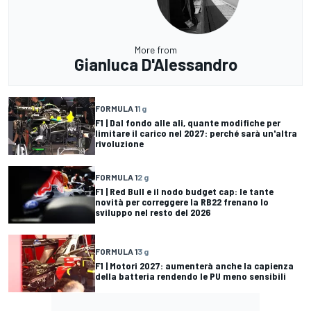
More from
Gianluca D'Alessandro
FORMULA 1
1 g
F1 | Dal fondo alle ali, quante modifiche per
limitare il carico nel 2027: perché sarà un'altra
rivoluzione
FORMULA 1
2 g
F1 | Red Bull e il nodo budget cap: le tante
novità per correggere la RB22 frenano lo
sviluppo nel resto del 2026
FORMULA 1
3 g
F1 | Motori 2027: aumenterà anche la capienza
della batteria rendendo le PU meno sensibili