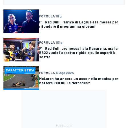
FORMULA 1
11 g
F1 | Red Bull: l'arrivo di Lagrue è la mossa per
rifondare il programma giovani
FORMULA 1
13 g
F1 | Red Bull: promossa l'ala Macarena, ma la
RB22 vuole l'assetto rigido e sulle asperità
soffre
CARATTERISTICA
FORMULA 1
9 ago 2024
McLaren ha ancora un asso nella manica per
battere Red Bull e Mercedes?