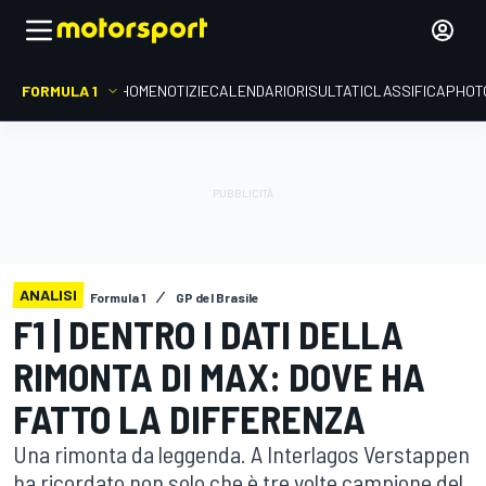
FORMULA 1
HOME
NOTIZIE
CALENDARIO
RISULTATI
CLASSIFICA
PHOT
ANALISI
Formula 1
GP del Brasile
F1 | DENTRO I DATI DELLA
RIMONTA DI MAX: DOVE HA
FATTO LA DIFFERENZA
Una rimonta da leggenda. A Interlagos Verstappen
ha ricordato non solo che è tre volte campione del