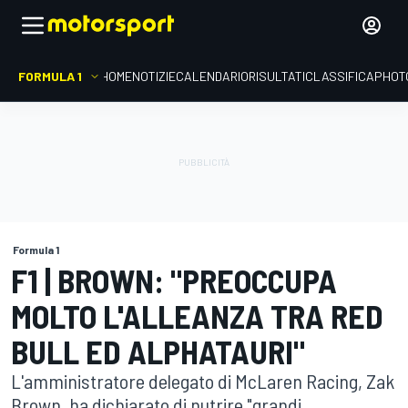
FORMULA 1
HOME
NOTIZIE
CALENDARIO
RISULTATI
CLASSIFICA
PHOT
Formula 1
F1 | BROWN: "PREOCCUPA
MOLTO L'ALLEANZA TRA RED
BULL ED ALPHATAURI"
L'amministratore delegato di McLaren Racing, Zak
Brown, ha dichiarato di nutrire "grandi