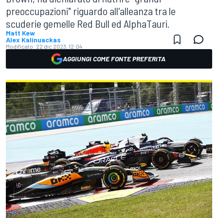
preoccupazioni" riguardo all'alleanza tra le
scuderie gemelle Red Bull ed AlphaTauri.
Matt Kew
Alex Kalinuackas
Modificato:
22 dic 2023, 12:04
AGGIUNGI COME FONTE PREFERITA