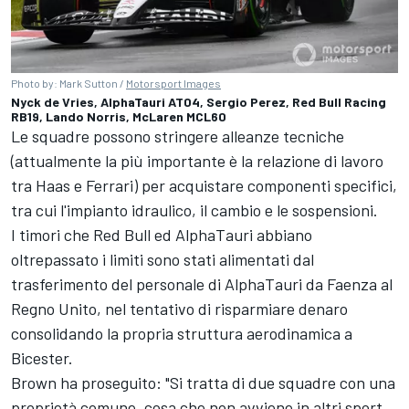
Photo by: Mark Sutton /
Motorsport Images
Nyck de Vries, AlphaTauri AT04, Sergio Perez, Red Bull Racing
RB19, Lando Norris, McLaren MCL60
Le squadre possono stringere alleanze tecniche
(attualmente la più importante è la relazione di lavoro
tra Haas e Ferrari) per acquistare componenti specifici,
tra cui l'impianto idraulico, il cambio e le sospensioni.
I timori che Red Bull ed AlphaTauri abbiano
oltrepassato i limiti sono stati alimentati dal
trasferimento del personale di AlphaTauri da Faenza al
Regno Unito, nel tentativo di risparmiare denaro
consolidando la propria struttura aerodinamica a
Bicester.
Brown ha proseguito: "Si tratta di due squadre con una
proprietà comune, cosa che non avviene in altri sport.