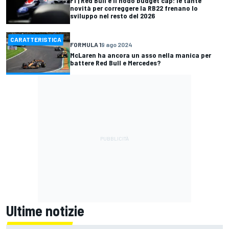
F1 | Red Bull e il nodo budget cap: le tante
novità per correggere la RB22 frenano lo
sviluppo nel resto del 2026
CARATTERISTICA
FORMULA 1
9 ago 2024
McLaren ha ancora un asso nella manica per
battere Red Bull e Mercedes?
Ultime notizie