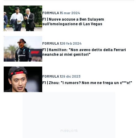
FORMULA 1
5 mar 2024
F1 | Nuove accuse a Ben Sulayem
sull'omologazione di Las Vegas
FORMULA 1
26 feb 2024
F1 | Hamilton: "Non avevo detto della Ferrari
neanche ai miei genitori"
FORMULA 1
29 dic 2023
F1 | Zhou: "I rumors? Non me ne frega un c***o!"