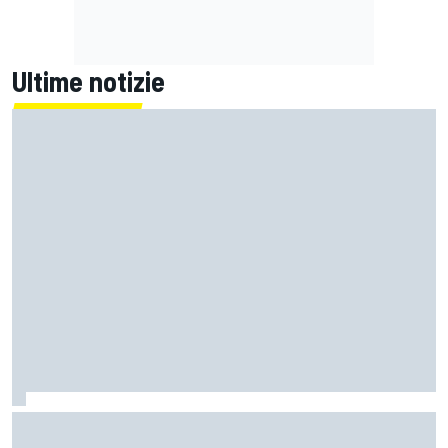
Ultime notizie
Un metro di altezza e 1.600 CV: ecco la Bugatti Destrier