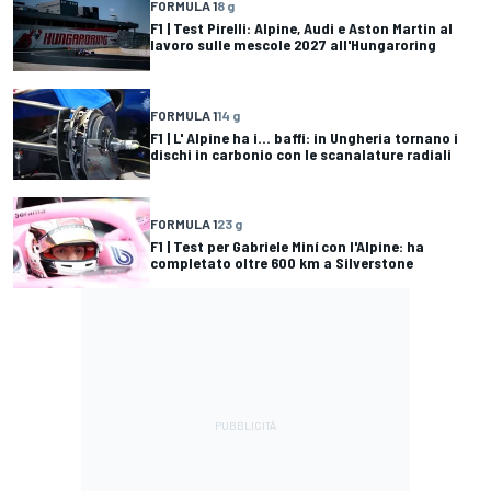
FORMULA 1
8 g
F1 | Test Pirelli: Alpine, Audi e Aston Martin al
lavoro sulle mescole 2027 all'Hungaroring
FORMULA 1
14 g
F1 | L' Alpine ha i... baffi: in Ungheria tornano i
dischi in carbonio con le scanalature radiali
FORMULA 1
23 g
F1 | Test per Gabriele Miní con l'Alpine: ha
completato oltre 600 km a Silverstone