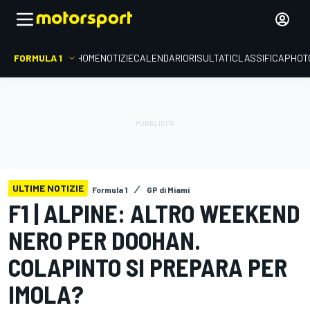
FORMULA 1
HOME
NOTIZIE
CALENDARIO
RISULTATI
CLASSIFICA
PHOT
ULTIME NOTIZIE
Formula 1
GP di Miami
F1 | ALPINE: ALTRO WEEKEND
NERO PER DOOHAN.
COLAPINTO SI PREPARA PER
IMOLA?