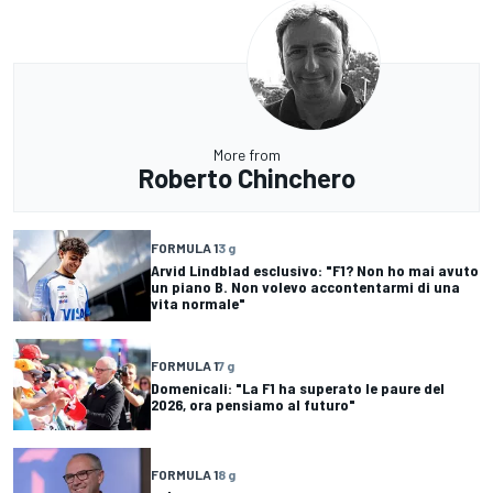
More from
Roberto Chinchero
FORMULA 1
3 g
Arvid Lindblad esclusivo: "F1? Non ho mai avuto
un piano B. Non volevo accontentarmi di una
vita normale"
FORMULA 1
7 g
Domenicali: "La F1 ha superato le paure del
2026, ora pensiamo al futuro"
FORMULA 1
8 g