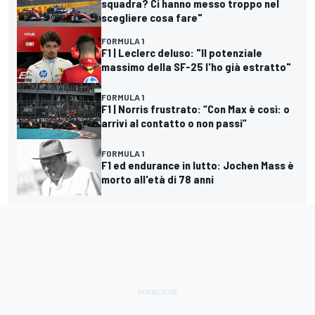
squadra? Ci hanno messo troppo nel
scegliere cosa fare"
FORMULA 1
F1 | Leclerc deluso: "Il potenziale
massimo della SF-25 l'ho già estratto"
FORMULA 1
F1 | Norris frustrato: “Con Max è così: o
arrivi al contatto o non passi”
FORMULA 1
F1 ed endurance in lutto: Jochen Mass è
morto all'età di 78 anni