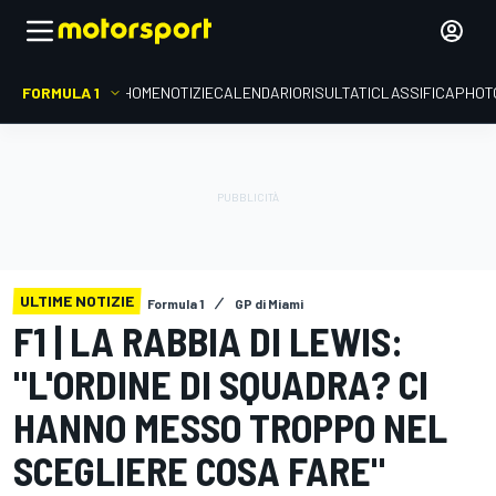
FORMULA 1
HOME
NOTIZIE
CALENDARIO
RISULTATI
CLASSIFICA
PHOT
ULTIME NOTIZIE
Formula 1
GP di Miami
F1 | LA RABBIA DI LEWIS:
"L'ORDINE DI SQUADRA? CI
HANNO MESSO TROPPO NEL
SCEGLIERE COSA FARE"