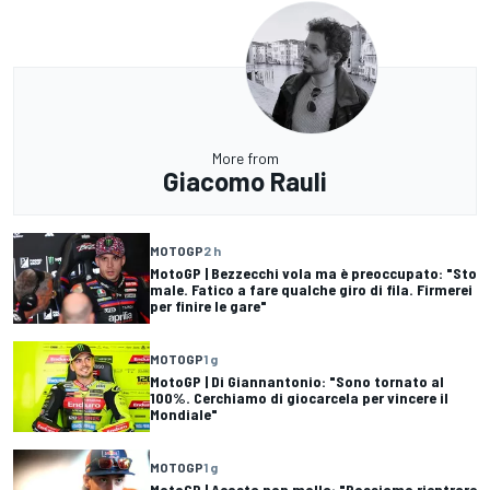
More from
Giacomo Rauli
MOTOGP
2 h
MotoGP | Bezzecchi vola ma è preoccupato: "Sto
male. Fatico a fare qualche giro di fila. Firmerei
per finire le gare"
MOTOGP
1 g
MotoGP | Di Giannantonio: "Sono tornato al
100%. Cerchiamo di giocarcela per vincere il
Mondiale"
MOTOGP
1 g
MotoGP | Acosta non molla: "Possiamo rientrare