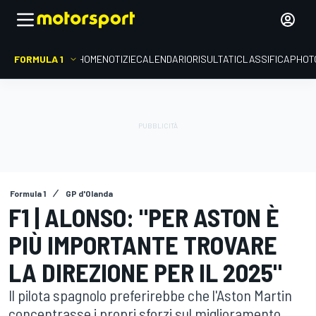
FORMULA 1
HOME
NOTIZIE
CALENDARIO
RISULTATI
CLASSIFICA
PHOT
Formula 1
GP d'Olanda
F1 | ALONSO: "PER ASTON È
PIÙ IMPORTANTE TROVARE
LA DIREZIONE PER IL 2025"
Il pilota spagnolo preferirebbe che l'Aston Martin
concentrasse i propri sforzi sul miglioramento