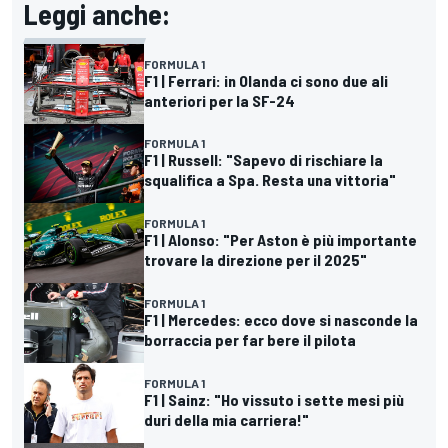
Leggi anche:
FORMULA 1
F1 | Ferrari: in Olanda ci sono due ali
anteriori per la SF-24
FORMULA 1
F1 | Russell: "Sapevo di rischiare la
squalifica a Spa. Resta una vittoria"
FORMULA 1
F1 | Alonso: "Per Aston è più importante
trovare la direzione per il 2025"
FORMULA 1
F1 | Mercedes: ecco dove si nasconde la
borraccia per far bere il pilota
FORMULA 1
F1 | Sainz: "Ho vissuto i sette mesi più
duri della mia carriera!"