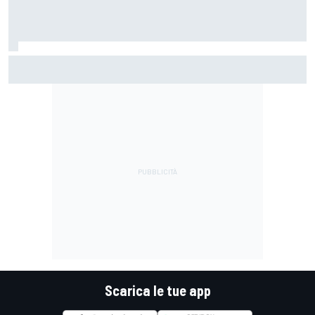
MotoGP | Pol Espargaro: "In linea di principio vengo per una
gara, poi vedremo cosa succederà nella prossima"
Scarica le tue app