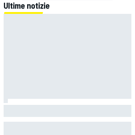
Ultime notizie
MotoGP | Quartararo non ha mai discusso del rinnovo con
Yamaha: "Credo in Honda, avevo bisogno di aria fresca"