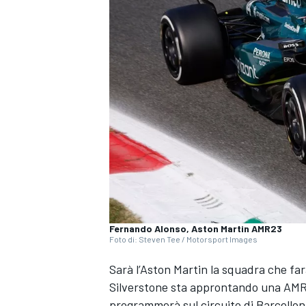
Fernando Alonso, Aston Martin AMR23
Foto di: Steven Tee / Motorsport Images
Sarà l’Aston Martin la squadra che fa
Silverstone sta approntando una AMR23
MONOPOSTO
programmerà sul circuito di Barcellona