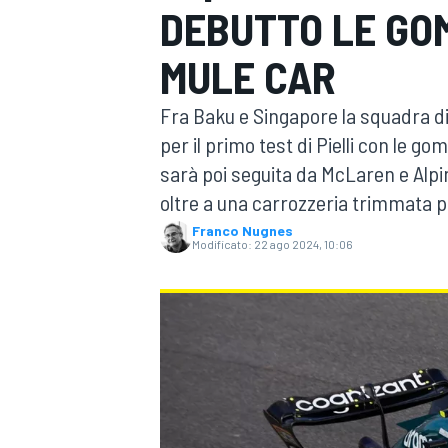
DEBUTTO LE GO
MOTOGP
WEC
MULE CAR
Fra Baku e Singapore la squadra di
per il primo test di Pielli con le go
sarà poi seguita da McLaren e Alpi
oltre a una carrozzeria trimmata pe
Franco Nugnes
Modificato:
22 ago 2024, 10:06
WRC