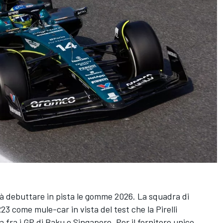
rà debuttare in pista le gomme 2026. La squadra di
 come mule-car in vista del test che la Pirelli
 fra i GP di Baku e Singapore. Per il fornitore unico