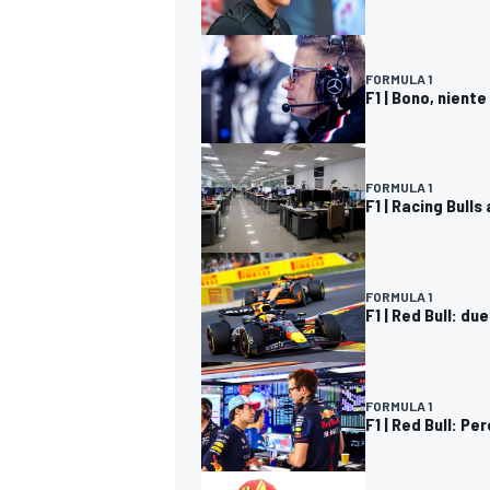
FORMULA 1
F1 | Bono, nient
FORMULA 1
F1 | Racing Bulls
FORMULA 1
F1 | Red Bull: due
FORMULA 1
F1 | Red Bull: P
RALLY