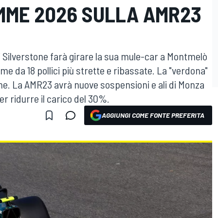
MME 2026 SULLA AMR23
 Silverstone farà girare la sua mule-car a Montmelò
mme da 18 pollici più strette e ribassate. La "verdona"
ne. La AMR23 avrà nuove sospensioni e ali di Monza
r ridurre il carico del 30%.
AGGIUNGI COME FONTE PREFERITA