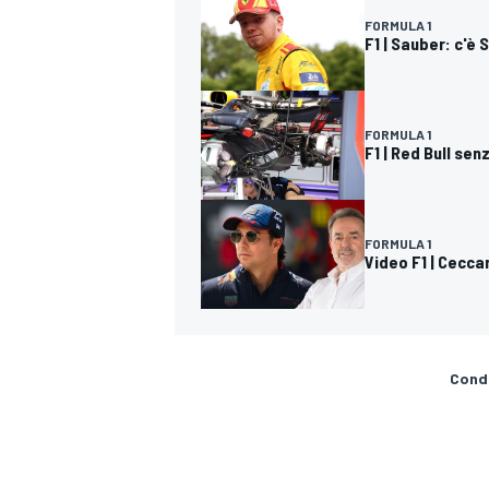
FORMULA 1
F1 | Sauber: c'è
FORMULA 1
F1 | Red Bull se
FORMULA 1
Video F1 | Ceccar
Condi