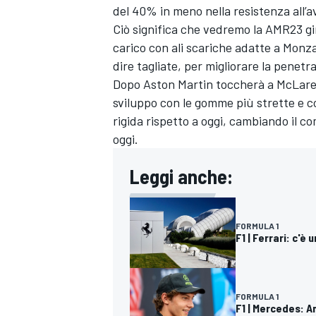
del 40% in meno nella resistenza all
Ciò significa che vedremo la AMR23 g
carico con ali scariche adatte a Monza
dire tagliate, per migliorare la penetra
Dopo Aston Martin toccherà a McLaren 
sviluppo con le gomme più strette e c
rigida rispetto a oggi, cambiando il 
oggi.
Leggi anche:
FORMULA 1
F1 | Ferrari: c'è
MONOMARCA
FORMULA 1
F1 | Mercedes: A