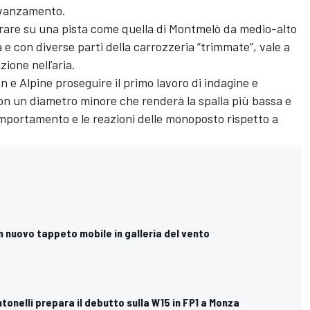
’avanzamento.
irare su una pista come quella di Montmelò da medio-alto
 e con diverse parti della carrozzeria “trimmate”, vale a
zione nell’aria.
e Alpine proseguire il primo lavoro di indagine e
on un diametro minore che renderà la spalla più bassa e
comportamento e le reazioni delle monoposto rispetto a
 un nuovo tappeto mobile in galleria del vento
ntonelli prepara il debutto sulla W15 in FP1 a Monza