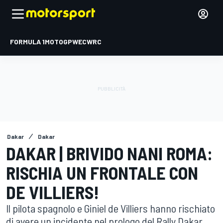
FORMULA 1
MOTOGP
WEC
WRC
Dakar
Dakar
DAKAR | BRIVIDO NANI ROMA:
RISCHIA UN FRONTALE CON
DE VILLIERS!
Il pilota spagnolo e Giniel de Villiers hanno rischiato
di avere un incidente nel prologo del Rally Dakar