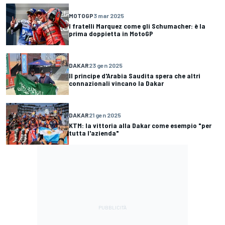
MOTOGP
3 mar 2025
I fratelli Marquez come gli Schumacher: è la
prima doppietta in MotoGP
DAKAR
23 gen 2025
Il principe d'Arabia Saudita spera che altri
connazionali vincano la Dakar
DAKAR
21 gen 2025
KTM: la vittoria alla Dakar come esempio "per
tutta l'azienda"