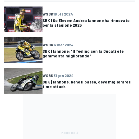
WSBK
16 ott 2024
SBK | Go Eleven: Andrea Iannone ha rinnovato
per la stagione 2025
WSBK
17 mar 2024
SBK | Iannone: "Il feeling con la Ducati e le
gomme sta migliorando"
WSBK
31 gen 2024
SBK | Iannone: bene il passo, deve migliorare il
time attack