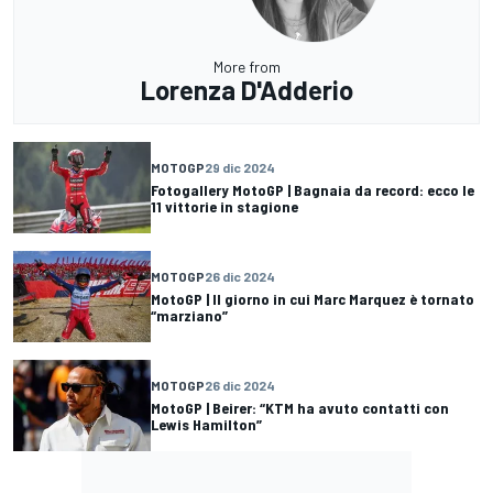
More from
Lorenza D'Adderio
MOTOGP
29 dic 2024
Fotogallery MotoGP | Bagnaia da record: ecco le
11 vittorie in stagione
MOTOGP
26 dic 2024
MotoGP | Il giorno in cui Marc Marquez è tornato
“marziano”
MOTOGP
26 dic 2024
MotoGP | Beirer: “KTM ha avuto contatti con
Lewis Hamilton”