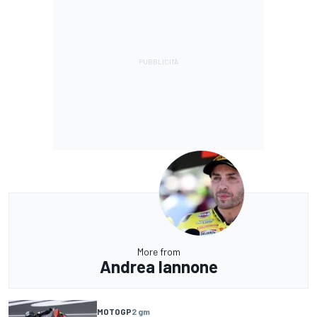
More from
Andrea Iannone
MOTOGP
2 gm