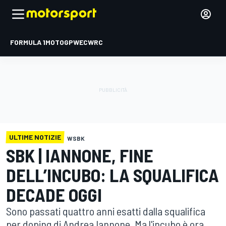
FORMULA 1
MOTOGP
WEC
WRC
ULTIME NOTIZIE
WSBK
SBK | IANNONE, FINE
DELL’INCUBO: LA SQUALIFICA
DECADE OGGI
Sono passati quattro anni esatti dalla squalifica
per doping di Andrea Iannone. Ma l'incubo è ora