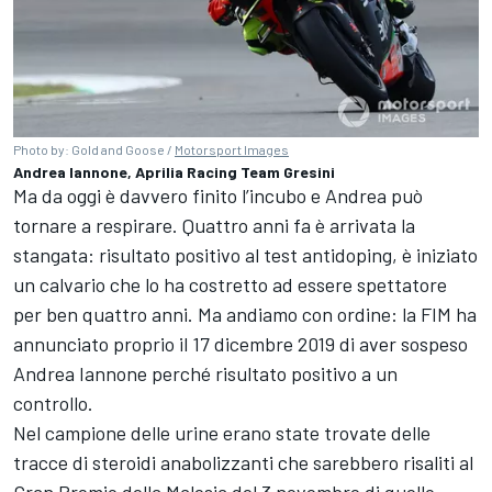
Photo by: Gold and Goose /
Motorsport Images
Andrea Iannone, Aprilia Racing Team Gresini
Ma da oggi è davvero finito l’incubo e Andrea può
tornare a respirare. Quattro anni fa è arrivata la
stangata: risultato positivo al test antidoping, è iniziato
un calvario che lo ha costretto ad essere spettatore
per ben quattro anni. Ma andiamo con ordine: la FIM ha
annunciato proprio il 17 dicembre 2019 di aver sospeso
Andrea Iannone perché risultato positivo a un
controllo.
Nel campione delle urine erano state trovate delle
tracce di steroidi anabolizzanti che sarebbero risaliti al
Gran Premio della Malesia del 3 novembre di quello