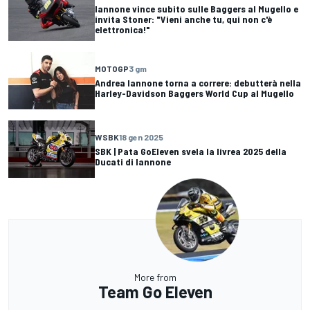
Iannone vince subito sulle Baggers al Mugello e
invita Stoner: "Vieni anche tu, qui non c'è
elettronica!"
MOTOGP
3 gm
Andrea Iannone torna a correre: debutterà nella
Harley-Davidson Baggers World Cup al Mugello
WSBK
18 gen 2025
SBK | Pata GoEleven svela la livrea 2025 della
Ducati di Iannone
More from
Team Go Eleven