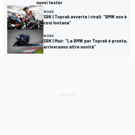
nuovi tester
WSBK
SBK | Toprak avverte i rivali: “BMW non è
così lontana”
WSBK
SBK | Muir: “La BMW per Toprak è pronta,
arriveranno altre novità”