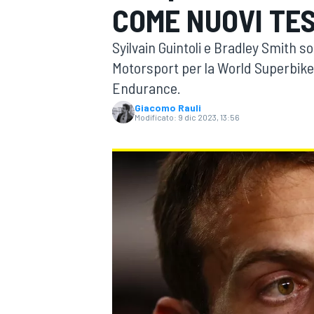
COME NUOVI TE
MOTOGP
WEC
Syilvain Guintoli e Bradley Smith s
Motorsport per la World Superbike.
Endurance.
Giacomo Rauli
Modificato:
9 dic 2023, 13:56
WRC