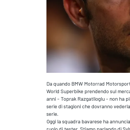
Da quando BMW Motorrad Motorsport ha
World Superbike prendendo sul mercato
anni - Toprak Razgatlioglu - non ha p
serie di stagioni che dovranno vederl
serie.
Oggi la squadra bavarese ha annunciat
MONOPOSTO
ruolo di tester. Stiamo parlando di Syl