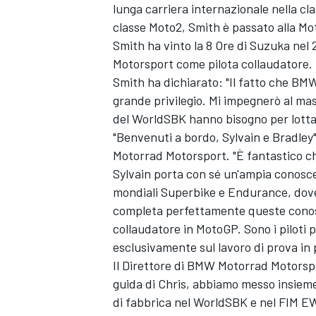
lunga carriera internazionale nella c
classe Moto2, Smith è passato alla Mot
Smith ha vinto la 8 Ore di Suzuka nel 
Motorsport come pilota collaudatore.
Smith ha dichiarato: "Il fatto che BM
grande privilegio. Mi impegnerò al massi
del WorldSBK hanno bisogno per lottar
"Benvenuti a bordo, Sylvain e Bradley
Motorrad Motorsport. "È fantastico che 
Sylvain porta con sé un'ampia conosce
mondiali Superbike e Endurance, dove s
completa perfettamente queste conosc
collaudatore in MotoGP. Sono i piloti 
esclusivamente sul lavoro di prova in
Il Direttore di BMW Motorrad Motorsp
MONOMARCA
guida di Chris, abbiamo messo insieme
di fabbrica nel WorldSBK e nel FIM EW