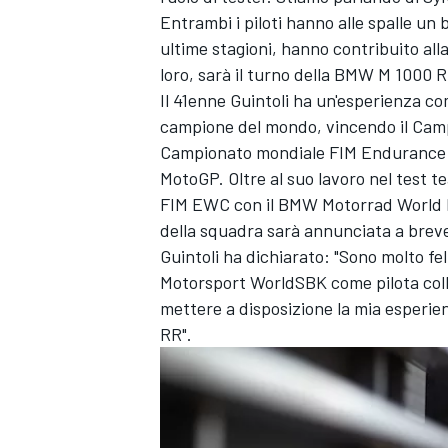
Entrambi i piloti hanno alle spalle un b
ultime stagioni, hanno contribuito all
loro, sarà il turno della BMW M 1000 R
Il 41enne Guintoli ha un'esperienza co
campione del mondo, vincendo il Camp
Campionato mondiale FIM Endurance (F
MotoGP. Oltre al suo lavoro nel test 
FIM EWC con il BMW Motorrad World E
della squadra sarà annunciata a brev
Guintoli ha dichiarato: "Sono molto f
Motorsport WorldSBK come pilota colla
mettere a disposizione la mia esperien
RR".