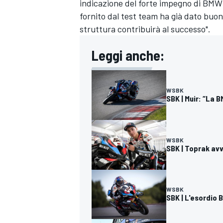
indicazione del forte impegno di BMW 
fornito dal test team ha già dato buoni
struttura contribuirà al successo".
Leggi anche:
WSBK
SBK | Muir: “La 
WSBK
SBK | Toprak avv
WSBK
RALLY
SBK | L'esordio 