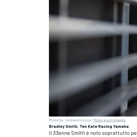
ENDURANCE/GT
Photo by: Gold and Goose /
Motorsport Images
Bradley Smith, Ten Kate Racing Yamaha
Il 33enne Smith è noto soprattutto per 