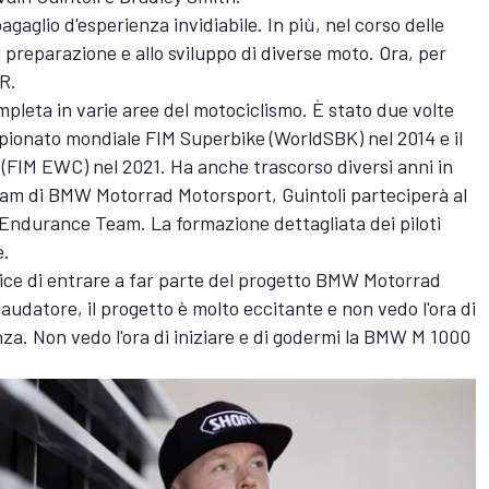
agaglio d'esperienza invidiabile. In più, nel corso delle
a preparazione e allo sviluppo di diverse moto. Ora, per
R.
mpleta in varie aree del motociclismo. È stato due volte
ionato mondiale FIM Superbike (WorldSBK) nel 2014 e il
IM EWC) nel 2021. Ha anche trascorso diversi anni in
team di BMW Motorrad Motorsport, Guintoli parteciperà al
ndurance Team. La formazione dettagliata dei piloti
e.
elice di entrare a far parte del progetto BMW Motorrad
udatore, il progetto è molto eccitante e non vedo l'ora di
za. Non vedo l'ora di iniziare e di godermi la BMW M 1000