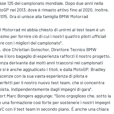
lasse 125 del campionato mondiale. Dopo due anni nella
oGP nel 2013, dove è rimasto attivo fino al 2020. Inoltre,
2015. Ora si unisce alla famiglia BMW Motorrad
W Motorrad mi abbia chiesto di unirmi al test team è un
mo per fornire ciò di cui i nostri quattro piloti ufficiali
e con i migliori del campionato".
", dice Christian Gonschor, Direttore Tecnico BMW
il loro bagaglio di esperienza rafforzi il nostro progetto.
nza derivante dai molti anni trascorsi nei campionati
i è anche aggiudicato i titoli, e dalla MotoGP. Bradley
enze con la sua vasta esperienza di pilota e
perfetti per il nostro nuovo test team, che si concentra
 pista, indipendentemente dagli impegni di gara".
ort Marc Bongers aggiunge: "Sono orgoglioso che, sotto la
 una formazione così forte per sostenere i nostri impegni
C con il test team in secondo piano. È anche una chiara