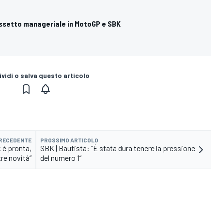
assetto manageriale in MotoGP e SBK
vidi o salva questo articolo
PRECEDENTE
PROSSIMO ARTICOLO
 è pronta,
SBK | Bautista: “È stata dura tenere la pressione
tre novità”
del numero 1”