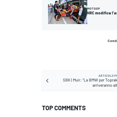
MOTOGP
HRC modifica l'
Condi
ARTICOLO 
SBK | Muir: “La BMW per Toprak
arriveranno al
TOP COMMENTS