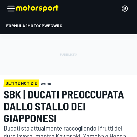
FORMULA 1
MOTOGP
WEC
WRC
ULTIME NOTIZIE
WSBK
SBK | DUCATI PREOCCUPATA
DALLO STALLO DEI
GIAPPONESI
Ducati sta attualmente raccogliendo i frutti del
duro lavoro, mentre Kawasaki, Yamaha e Honda