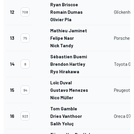
Ryan Briscoe
12
Romain Dumas
Glickenha
708
Olivier Pla
Mathieu Jaminet
13
Felipe Nasr
Porsche 9
75
Nick Tandy
Sébastien Buemi
14
Brendon Hartley
Toyota GR
8
Ryo Hirakawa
Loïc Duval
15
Gustavo Menezes
Peugeot 
94
Nico Müller
Tom Gamble
16
Dries Vanthoor
Oreca 07
923
Salih Yoluç