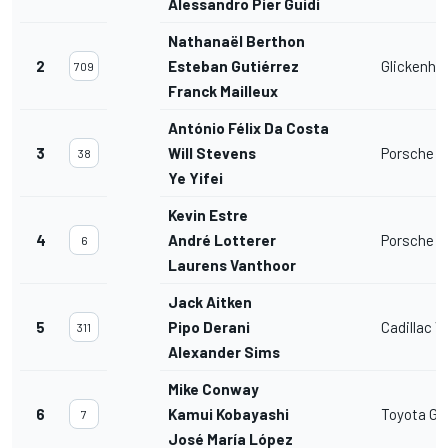
Alessandro Pier Guidi
Nathanaël Berthon
2
Esteban Gutiérrez
Glickenha
709
Franck Mailleux
António Félix Da Costa
3
Will Stevens
Porsche 9
38
Ye Yifei
Kevin Estre
4
André Lotterer
Porsche 9
6
Laurens Vanthoor
Jack Aitken
5
Pipo Derani
Cadillac V
311
Alexander Sims
Mike Conway
6
Kamui Kobayashi
Toyota GR
7
José María López