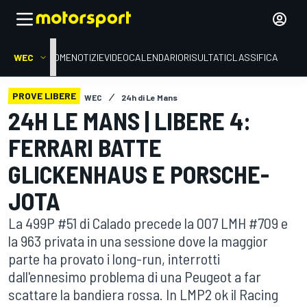
WEC
HOME
NOTIZIE
VIDEO
CALENDARIO
RISULTATI
CLASSIFICA
PROVE LIBERE
WEC
24h di Le Mans
24H LE MANS | LIBERE 4:
FERRARI BATTE
GLICKENHAUS E PORSCHE-
JOTA
La 499P #51 di Calado precede la 007 LMH #709 e
la 963 privata in una sessione dove la maggior
parte ha provato i long-run, interrotti
dall'ennesimo problema di una Peugeot a far
scattare la bandiera rossa. In LMP2 ok il Racing