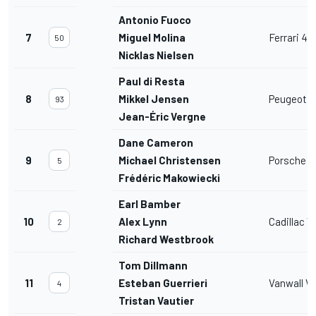
Antonio Fuoco
7
Miguel Molina
Ferrari 49
50
Nicklas Nielsen
Paul di Resta
8
Mikkel Jensen
Peugeot 
93
Jean-Éric Vergne
Dane Cameron
9
Michael Christensen
Porsche 9
5
Frédéric Makowiecki
Earl Bamber
10
Alex Lynn
Cadillac V
2
Richard Westbrook
Tom Dillmann
11
Esteban Guerrieri
Vanwall Va
4
Tristan Vautier