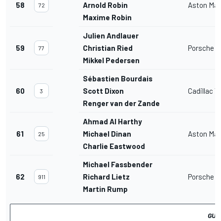
58
Arnold Robin
Aston Mar
72
Maxime Robin
Julien Andlauer
59
Christian Ried
Porsche 91
77
Mikkel Pedersen
Sébastien Bourdais
60
Scott Dixon
Cadillac V
3
Renger van der Zande
Ahmad Al Harthy
61
Michael Dinan
Aston Mar
25
Charlie Eastwood
Michael Fassbender
62
Richard Lietz
Porsche 91
911
Martin Rump
GUA