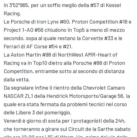
in 3'52"965, per un soffio meglio della #57 di
Kessel
Racing
.
Le Porsche di Iron Lynx #60,
Proton Competition
#16 e
Project 1-AO #56 chiudono in Top5 a meno di mezzo
secondo, sopa al quale restano la Corvette #33 e le
Ferrari di AF Corse #54 e #21.
La Aston Martin #98 di NorthWest AMR-Heart of
Racing va in Top10 dietro alla Porsche #88 di Proton
Competition, entrambe sotto al secondo di distanza
dalla vetta.
Da segnalare infine il rientro della Chevrolet Camaro
NASCAR ZL1 della Hendrick Motorsports/Garage 56, la
quale era stata fermata da problemi tecnici nel corso
delle Libere 3 del pomeriggio.
Venerdì è giorno di sosta per i protagonisti della 24h,
che torneranno a girare sul Circuit de la Sarthe sabato
alle ore 12;00 per i 15' di Warm-Up, prima del via della