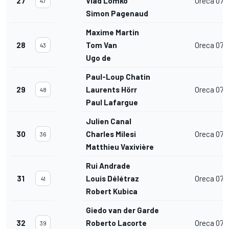
27
Vlad Lomko
Oreca 07
47
Simon Pagenaud
Maxime Martin
28
Tom Van
Oreca 07
43
Ugo de
Paul-Loup Chatin
29
Laurents Hörr
Oreca 07
48
Paul Lafargue
Julien Canal
30
Charles Milesi
Oreca 07
36
Matthieu Vaxivière
Rui Andrade
31
Louis Délétraz
Oreca 07
41
Robert Kubica
Giedo van der Garde
32
Roberto Lacorte
Oreca 07
39