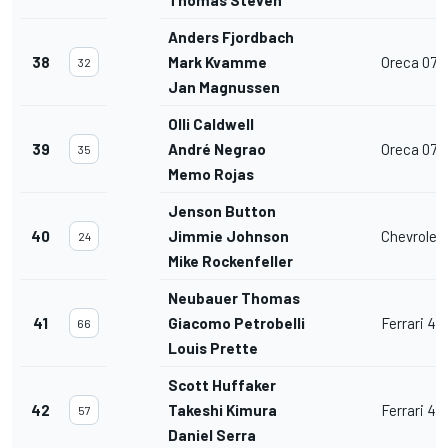
Anders Fjordbach
38
Mark Kvamme
Oreca 07
32
Jan Magnussen
Olli Caldwell
39
André Negrao
Oreca 07
35
Memo Rojas
Jenson Button
40
Jimmie Johnson
Chevrolet
24
Mike Rockenfeller
Neubauer Thomas
41
Giacomo Petrobelli
Ferrari 4
66
Louis Prette
Scott Huffaker
42
Takeshi Kimura
Ferrari 4
57
Daniel Serra