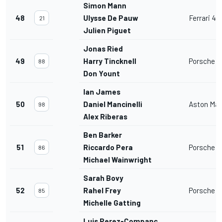
Simon Mann
48
Ulysse De Pauw
Ferrari 4
21
Julien Piguet
Jonas Ried
49
Harry Tincknell
Porsche 91
88
Don Yount
Ian James
50
Daniel Mancinelli
Aston Mar
98
Alex Riberas
Ben Barker
51
Riccardo Pera
Porsche 91
86
Michael Wainwright
Sarah Bovy
52
Rahel Frey
Porsche 91
85
Michelle Gatting
Luis Perez-Companc