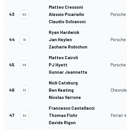
Matteo Cressoni
43
Alessio Picariello
Porsche 91
60
Claudio Schiavoni
Ryan Hardwick
44
Jan Heylen
Porsche 91
16
Zacharie Robichon
Matteo Cairoli
45
PJ Hyett
Porsche 91
56
Gunnar Jeannette
Nick Catsburg
46
Ben Keating
Chevrolet
33
Nicolas Varrone
Francesco Castellacci
47
Thomas Flohr
Ferrari 4
54
Davide Rigon