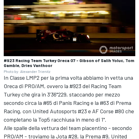
#923 Racing Team Turkey Oreca 07 - Gibson of Salih Yoluc, Tom
Gamble, Dries Vanthoor
Photo by: Alexander Trienitz
In Classe LMP2 per la prima volta abbiamo in vetta una
Oreca di PRO/AM, ovvero la #923 del Racing Team
Turkey che gira in 3'36"229, staccando per mezzo
secondo circa la #65 di Panis Racing e la #63 di
Prema
Racing, con
United Autosports
#23 e
AF Corse
#80 che
completano la Top5 racchiusa in meno di 1".
Alle spalle della vettura del team piacentino - secondo
PRO/AM - troviamo la Jota #28, la Prema #9, United