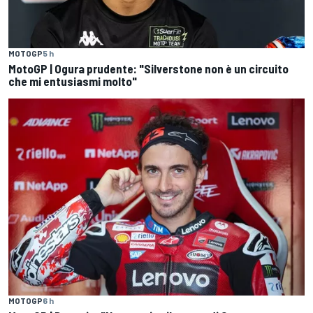
MOTOGP
5 h
MotoGP | Ogura prudente: "Silverstone non è un circuito
che mi entusiasmi molto"
MOTOGP
6 h