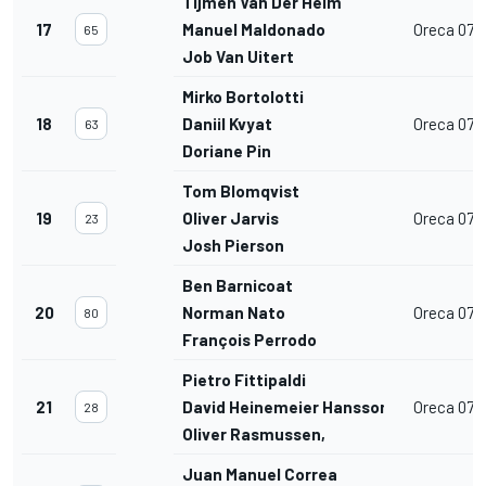
Tijmen Van Der Helm
17
Manuel Maldonado
Oreca 07
65
Job Van Uitert
Mirko Bortolotti
18
Daniil Kvyat
Oreca 07
63
Doriane Pin
Tom Blomqvist
19
Oliver Jarvis
Oreca 07
23
Josh Pierson
Ben Barnicoat
20
Norman Nato
Oreca 07
80
François Perrodo
Pietro Fittipaldi
21
David Heinemeier Hansson
Oreca 07
28
Oliver Rasmussen,
Juan Manuel Correa