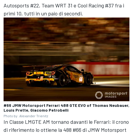
Autosports #22,
Team WRT
31 e
Cool Racing
#37 fra i
primi 10, tutti in un paio di secondi.
#66 JMW Motorsport Ferrari 488 GTE EVO of Thomas Neubauer,
Louis Prette, Giacomo Petrobelli
Photo by: Alexander Trienitz
In Classe LMGTE AM tornano davanti le Ferrari: il crono
di riferimento lo ottiene la 488 #66 di
JMW Motorsport