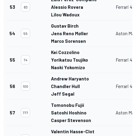
53
Alessio Rovera
Ferrari 4
83
Lilou Wadoux
Gustav Birch
54
Jens Reno Møller
Aston Mar
55
Marco Sorensen
Kei Cozzolino
55
Yorikatsu Tsujiko
Ferrari 4
74
Naoki Yokomizo
Andrew Haryanto
56
Chandler Hull
Ferrari 4
100
Jeff Segal
Tomonobu Fujii
57
Satoshi Hoshino
Aston Mar
777
Casper Stevenson
Valentin Hasse-Clot