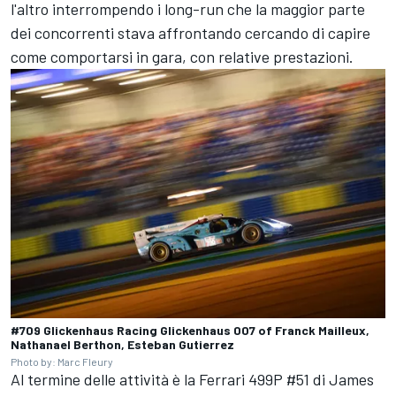
l'altro interrompendo i long-run che la maggior parte
dei concorrenti stava affrontando cercando di capire
come comportarsi in gara, con relative prestazioni.
#709 Glickenhaus Racing Glickenhaus 007 of Franck Mailleux,
Nathanael Berthon, Esteban Gutierrez
Photo by: Marc Fleury
Al termine delle attività è la Ferrari 499P #51 di
James