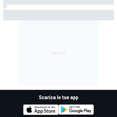
La Murciélago definitiva esiste: è una SV con cambio
manuale
Scarica le tue app