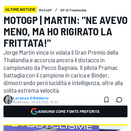
ULTIME NOTIZIE
MotoGP
GP di Thailandia
MOTOGP | MARTIN: "NE AVEVO
MENO, MA HO RIGIRATO LA
FRITTATA!"
Jorge Martin vince in volata il Gran Premio della
Thailandia e accorcia ancora il distacco in
campionato da Pecco Bagnaia. Il pilota Pramac
battaglia con il campione in carica e Binder,
dimostrando però lucidità e intelligenza, oltre alla
solita estrema velocità.
Lorenza D'Adderio
Modificato:
29 ott 2023, 19:01
AGGIUNGI COME FONTE PREFERITA