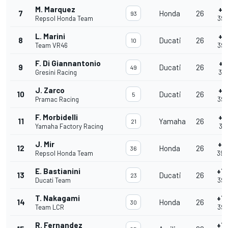
M. Marquez
+5
7
Honda
26
93
Repsol Honda Team
39'
L. Marini
+6
8
Ducati
26
10
Team VR46
39'
F. Di Giannantonio
+7
9
Ducati
26
49
Gresini Racing
39'
J. Zarco
+9
10
Ducati
26
5
Pramac Racing
39'
F. Morbidelli
+1
11
Yamaha
26
21
Yamaha Factory Racing
39'
J. Mir
+1
12
Honda
26
36
Repsol Honda Team
39'
E. Bastianini
+1
13
Ducati
26
23
Ducati Team
39'
T. Nakagami
+1
14
Honda
26
30
Team LCR
39'
R. Fernandez
+1