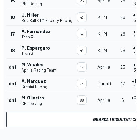
15
Aprilia
26
25
RNF Racing
39'
J. Miller
+1
16
KTM
26
43
Red Bull KTM Factory Racing
39'
A. Fernandez
+2
17
KTM
26
37
Tech 3
40'
P. Espargaro
+2
18
KTM
26
44
Tech 3
40'
M. Viñales
+3
dnf
Aprilia
23
12
Aprilia Racing Team
35'
A. Marquez
+14
dnf
Ducati
12
73
Gresini Racing
18'
M. Oliveira
+20
dnf
Aprilia
6
88
RNF Racing
9'1
GUARDA I RISULTATI CO