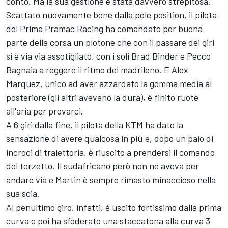
conto. Ma la sua gestione è stata davvero strepitosa.
Scattato nuovamente bene dalla pole position, il pilota
del Prima
Pramac Racing
ha comandato per buona
parte della corsa un plotone che con il passare dei giri
si è via via assotigliato, con i soli
Brad Binder
e Pecco
Bagnaia a reggere il ritmo del madrileno. E Alex
Marquez, unico ad aver azzardato la gomma media al
posteriore (gli altri avevano la dura), è finito ruote
all'aria per provarci.
A 6 giri dalla fine, il pilota della KTM ha dato la
sensazione di avere qualcosa in più e, dopo un paio di
incroci di traiettoria, è riuscito a prendersi il comando
del terzetto. Il sudafricano però non ne aveva per
andare via e Martin è sempre rimasto minaccioso nella
sua scia.
Al penultimo giro, infatti, è uscito fortissimo dalla prima
curva e poi ha sfoderato una staccatona alla curva 3