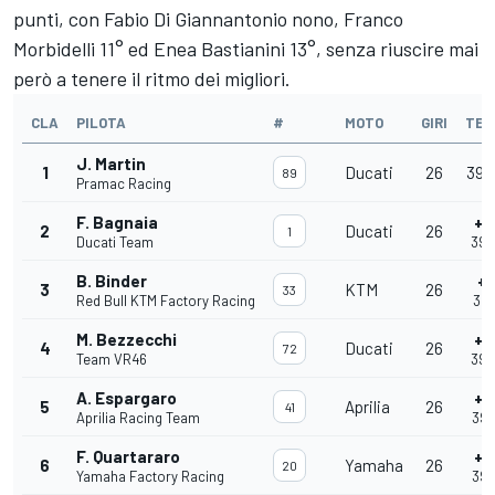
punti, con
Fabio Di Giannantonio
nono,
Franco
Morbidelli
11° ed
Enea Bastianini
13°, senza riuscire mai
però a tenere il ritmo dei migliori.
CLA
PILOTA
#
MOTO
GIRI
TEM
J. Martin
1
Ducati
26
39'
89
Pramac Racing
F. Bagnaia
+0
2
Ducati
26
1
Ducati Team
39'
B. Binder
+0
3
KTM
26
33
Red Bull KTM Factory Racing
39'
M. Bezzecchi
+2
4
Ducati
26
72
Team VR46
39'
A. Espargaro
+4
5
Aprilia
26
41
Aprilia Racing Team
39'
F. Quartararo
+4
6
Yamaha
26
20
Yamaha Factory Racing
39'