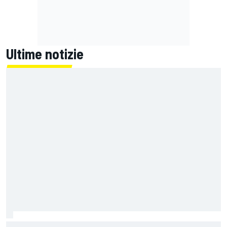
Ultime notizie
La FIA rivela l'ambizioso obiettivo di rendere le monoposto