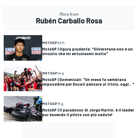
More from
Rubén Carballo Rosa
MOTOGP
22 h
MotoGP | Ogura prudente: "Silverstone non è un
circuito che mi entusiasmi molto"
MOTOGP
14 g
MotoGP | Domenicali: "Un mese fa sembrava
impossibile per Ducati pensare al titolo, oggi..."
MOTOGP
17 g
MotoGP | Il paradosso di Jorge Martin: è il leader
pur essendo il pilota con più cadute!