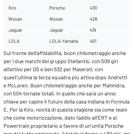
Kiro
Porsche
430
Nissan
Nissan
428
Jaguar
Jaguar
419
LOLA
LOLA-Yamaha
401
Sul fronte dell’affidabilità, buon chilometraggio anche
per i due marchi del gruppo Stellantis, con 509 giri
all’attivo per DS e ben 532 per Maserati, con
quest’ultima la terza squadra più attiva dopo Andretti
e McLaren. Buon chilometraggio anche per Mahindra,
con 504 tornate totali, in quello che sarà un anno
chiave per capire il futuro della casa indiana in Formula
E. Per la Kiro, novità di questa stagione sia come team
che come motorizzazione, dato l’addio all’ERT e al
Powertrain proprietario a favore di un’unità Porsche
non del tutto aggiornata, il totale si ferma a 430 giri, ma