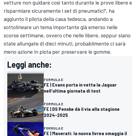
vetture non guidare così tanto durante le prove libere e
risparmiare sicuramente i set di pneumatici", ha
aggiunto il pilota della casa tedesca, andando a
sottolineare un tema importante già emerso nelle
scorse settimane, ovvero che nelle libere, seppur siano
state allungate di dieci minuti, probabilmente ci sarà
meno azione in pista per preservare le gomme.
Leggi anche:
FORMULA E
FE | Evans porta in vetta la Jaguar
nell'ultima giornata di test
FORMULA E
FE | DS Penske dà il via alla stagione
2024-2025
FORMULA E
FE | Maserati: la nuova livrea omaggia il