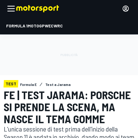
FORMULA 1
MOTOGP
WEC
WRC
TEST
Formula E
Test a Jarama
FE | TEST JARAMA: PORSCHE
SI PRENDE LA SCENA, MA
NASCE IL TEMA GOMME
L'unica sessione di test prima dell'inizio della
Season 11 è andata in archivio, dando modo ai team